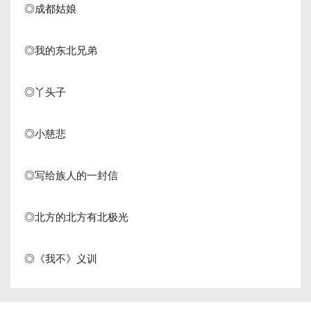
◎成都姑娘
◎我的东北兄弟
◎丫头子
◎小慈悲
◎写给族人的一封信
◎北方的北方有北极光
◎《我不》义训