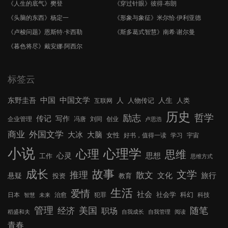
《人生的底气》樊登
《穿过针眼》彼得·布朗
《头脑的东西》杨定一
《形象与象征》米尔恰·伊利亚德
《卢梭问题》恩斯特·卡西勒
《斯多葛式智慧》南希·谢尔曼
《暮色将尽》戴安娜·阿西尔
标签云
中国文学
中国
东野圭吾
人
人生
人物传记
人类
互联网
历史
哲学
励志
传记
写作
企业管理
冯唐
刘同
创业
卢思浩
外国文学
商业
大冰
大脑
女性
好书，值得一读
学习
宇宙
小说
心理学
心理
思维
心灵
思想
工作
思维方式
成长
故事
文学
推理
散文
文化
旅行
悬疑
投资
教育
生活
爱情
社会
社会学
科幻
日本
治愈
犯罪
科技
智慧
未来
管理
美国
随笔
经济
职场
稻盛和夫
自我成长
自我管理
阅读
青春