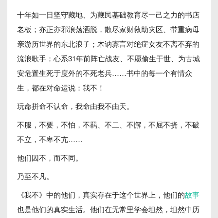
十年如一日坚守藏地、为藏民基础教育尽一己之力的书店
老板；亦正亦邪浪荡洒脱，散尽家财救助灾区、带重病母
亲游历世界的东北浪子；木讷寡言对绝症女友不离不弃的
流浪歌手；心系31年前阵亡战友、不愿偷生于世、为古城
安危置生死于度外的不死老兵……书中的每一个有情众
生，都在对命运说：我不！
玩命拼命不认命，我命由我不由天。
不服，不要，不怕，不羁、不二、不懈，不屈不挠，不破
不立，不卑不亢……
他们因不，而不同。
乃至不凡。
《我不》中的他们，真实存在于这个世界上，他们的
故事
也是他们的真实生活。他们在无常里学会坦然，坦然中历