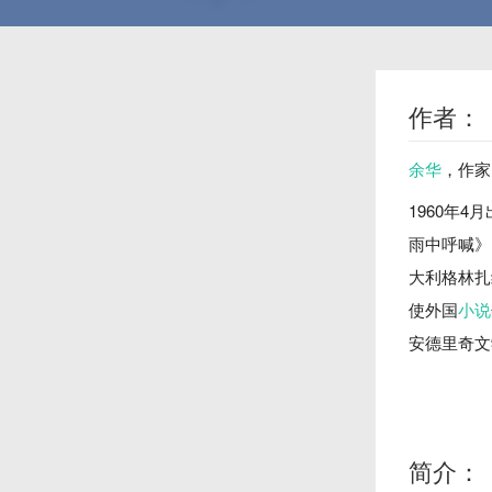
作者：
余华
，
作家
1960年
雨中呼喊》
大利格林扎
使外国
小说
安德里奇文
简介：