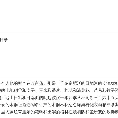
目录
一个人他的财产在万亩荡。那是一千多亩肥沃的田地河的支流犹
他的土地稻谷和麦子、玉米和番薯、棉花和油菜花、芦苇和竹子
的土地上日出和日落似的此起彼伏一年四季从不间断三百六十五
开设的木器社遐迩闻名生产的木器林林总总床桌椅凳衣橱箱匣条
百里人家还有迎亲的花轿和出殡的棺材在唢呐队和坐班戏的吹奏