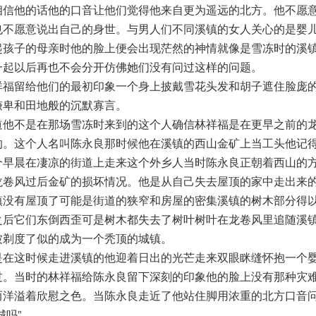
相信他的话他的口音让他们觉得他来自更为遥远的北方。他不愿
也不愿意说出自己的身世。与男人们不同溪镇的女人关心的是婴
起孩子的母亲时他的脸上便会出现茫然的神情就像是雪冻时的溪
一起以后再也不会分开仿佛她们没有问过这样的问题。
祥福留给他们的最初印象一个身上披戴雪花头发和胡子遮住脸庞
谦卑和田地般的沉默寡言。
道他不是在那场雪冻时来到的这个人确信林祥福是在更早之前的
的。这个人名叫陈永良那时候他在溪镇的西山金矿上当工头他记
个早晨在凄凉的街道上走来这个外乡人当时陈永良正朝着西山的
龙卷风过后金矿的损坏情况。他是从自己失去屋顶的家中走出来
镇没有屋顶了可能是街道的狭窄和房屋的密集溪镇的树木部分得
之后它们东倒西歪可是树木都失去了树叶树叶在龙卷风里追随溪
被剃度了似的成为一个秃顶的城镇。
是在这时候走进溪镇的他迎着日出的光芒走来双眼眯缝怀抱一个
过。当时的林祥福给陈永良留下深刻的印象他的脸上没有那种灾
而洋溢着欣慰之色。当陈永良走近了他站住脚用浓重的北方口音
城吗”