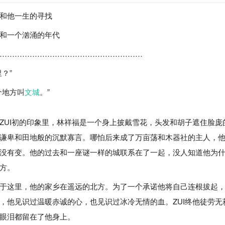
和他一生的寻找
和一个汹涌的年代
…………………………………………………
？”
个地方叫
文城
。”
ZUI初的印象里，林祥福是一个身上披戴雪花，头发和胡子遮住脸庞
谦卑和田地般的沉默寡言。哪怕后来成了万亩荡和木器社的主人，
没有变。他的过去和一座谜一样的城联系在了一起，没人知道他为
方。
于这里，他的家乡在遥远的北方。为了一个承诺他将自己连根拔起
，他见识过温暖赤诚的心，也见识过冰冷无情的血。ZUI终他徒劳无
眼泪都留在了他身上。