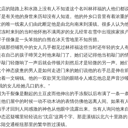
沈店的陆路上和水路上没有人不知道这个名叫林祥福的人他们都
可是有关他的身世来历却没有人知道。他的外乡口音里有着浓重
世的唯一线索人们由此断定他是由北向南来到溪镇。很多人认为
雪冻时来到的当时他怀抱不满周岁的女儿经常在雪中出现挨家挨
样子很像是一头笨拙的白熊在冰天雪地里不知所措。
溪镇那些哺乳中的女人几乎都见过林祥福这些当时还年轻的女人
是在自己的孩子啼哭之时他来敲门了。她们还记得他当初敲门的
甲敲门轻微响了一声后就会停顿片刻然后才是轻微的另一声。她
这个神态疲惫的男人是如何走进门来的她们说他的右手总是伸在
放着一文铜钱。他的一双欲哭无泪的眼睛令人难忘他总是声音沙
我的女儿给她几口奶水。”
因为干裂像是翻起的土豆皮而他伸出的手冻裂以后布满了一条一
在他们屋中的时候一动不动木讷的表情仿佛他远离人间。如果有
似乎才回到人间感激的神色从他眼中流露出来。当有人询问他来
神态迟疑嘴里轻轻说出“沈店”这两个字。那是溪镇以北六十里路
水陆交通枢纽那里的繁华胜过溪镇。