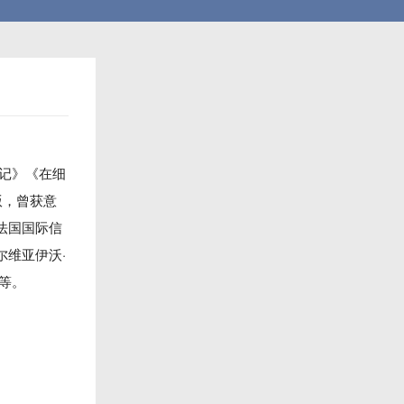
血记》《在细
版，曾获意
、法国国际信
尔维亚伊沃·
）等。