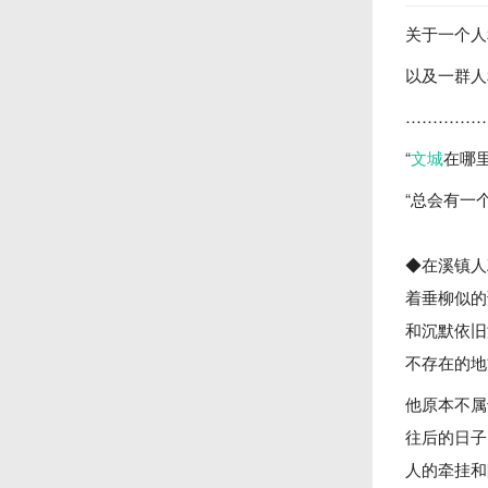
关于一个人
以及一群人
……………
“
文城
在哪里
“总会有一
◆在溪镇人
着垂柳似的
和沉默依旧
不存在的地
他原本不属
往后的日子
人的牵挂和