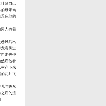
意吐露自己
儿的母亲当
镇景色他的
的男人有着
龙卷风后出
得龙卷风过
方向走去他
的然后他看
以幸存下来
镇的瓦片飞
婴儿与陈永
难之后的沮
问