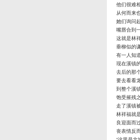
他们很难
从何而来
她们询问
嘴唇合到
这就是林
垂柳似的
有一人知
现在溪镇
去后的那
要去看看
到整个溪
饱受摧残
走了溪镇
林祥福就
良迎面而
丧表情反
“这里是文