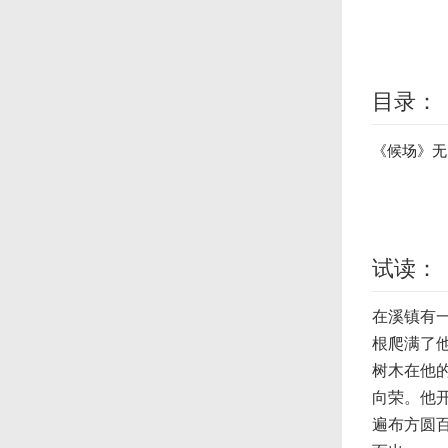
目录：
《候场》无
试读：
在溪镇有
根爬满了
树木在他
向荣。他
遍布方圆