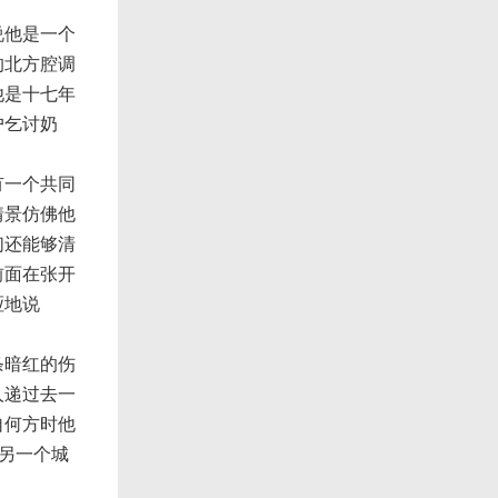
说他是一个
的北方腔调
他是十七年
户乞讨奶
有一个共同
情景仿佛他
们还能够清
前面在张开
哑地说
条暗红的伤
人递过去一
自何方时他
的另一个城