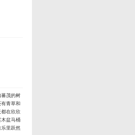
如蕃茂的树
还有青草和
天都在欣欣
案木盆马桶
鼓乐里跃然