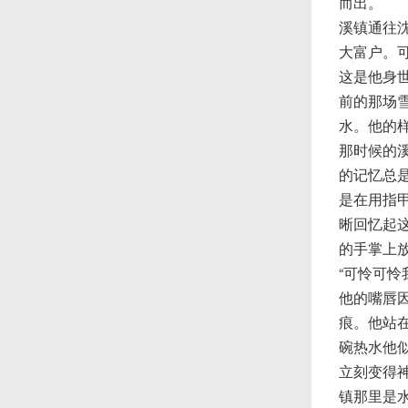
而出。
溪镇通往
大富户。
这是他身
前的那场
水。他的
那时候的
的记忆总
是在用指
晰回忆起
的手掌上
“可怜可怜
他的嘴唇
痕。他站
碗热水他
立刻变得
镇那里是