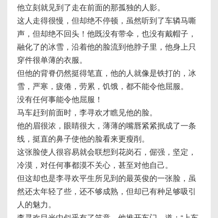
他立刻就见到了走在前面的那孤独的人影。
这人走得很慢，但却绝不停顿，虽然听到了车辚马嘶
声，但却绝不回头！他既没有带伞，也没有戴帽子，
融化了的冰雪，沿着他的脸流到他脖子里，他身上只
穿件很单薄的衣服。
但他的背脊仍然挺得笔直，他的人就像是铁打的，冰
雪，严寒，疲倦，劳累，饥饿，都不能令他屈服。
没有任何事能令他屈服！
马车赶到前面时，李寻欢才瞧见他的脸。
他的眉很浓，眼睛很大，薄薄的嘴唇紧紧抿成了一条
线，挺直的鼻子使他的脸看来更瘦削。
这张脸使人很容易就会联想到花岗石，倔强，坚定，
冷漠，对任何事都漠不关心，甚至对他自己。
但这却也是李寻欢平生所见到的最英俊的一张脸，虽
然还太年轻了些，还不够成熟，但却已有种足够吸引
人的魅力。
李寻欢目光中似乎有了笑意，他推开车门，道：“上车