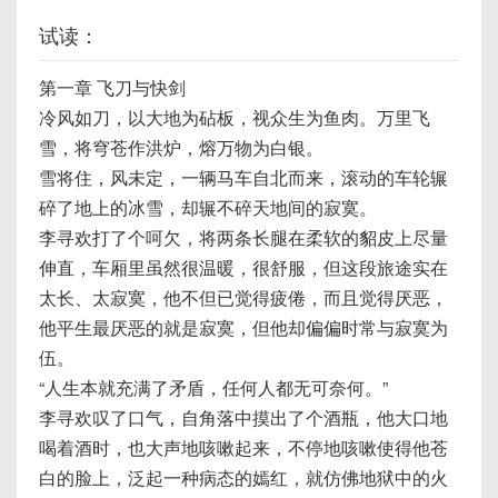
试读：
第一章 飞刀与快剑
冷风如刀，以大地为砧板，视众生为鱼肉。万里飞
雪，将穹苍作洪炉，熔万物为白银。
雪将住，风未定，一辆马车自北而来，滚动的车轮辗
碎了地上的冰雪，却辗不碎天地间的寂寞。
李寻欢打了个呵欠，将两条长腿在柔软的貂皮上尽量
伸直，车厢里虽然很温暖，很舒服，但这段旅途实在
太长、太寂寞，他不但已觉得疲倦，而且觉得厌恶，
他平生最厌恶的就是寂寞，但他却偏偏时常与寂寞为
伍。
“人生本就充满了矛盾，任何人都无可奈何。”
李寻欢叹了口气，自角落中摸出了个酒瓶，他大口地
喝着酒时，也大声地咳嗽起来，不停地咳嗽使得他苍
白的脸上，泛起一种病态的嫣红，就仿佛地狱中的火