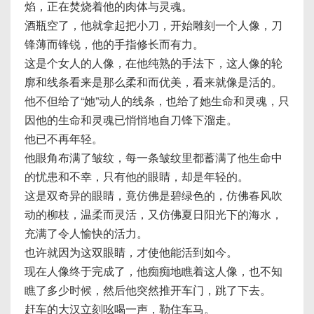
焰，正在焚烧着他的肉体与灵魂。
酒瓶空了，他就拿起把小刀，开始雕刻一个人像，刀
锋薄而锋锐，他的手指修长而有力。
这是个女人的人像，在他纯熟的手法下，这人像的轮
廓和线条看来是那么柔和而优美，看来就像是活的。
他不但给了“她”动人的线条，也给了她生命和灵魂，只
因他的生命和灵魂已悄悄地自刀锋下溜走。
他已不再年轻。
他眼角布满了皱纹，每一条皱纹里都蓄满了他生命中
的忧患和不幸，只有他的眼睛，却是年轻的。
这是双奇异的眼睛，竟仿佛是碧绿色的，仿佛春风吹
动的柳枝，温柔而灵活，又仿佛夏日阳光下的海水，
充满了令人愉快的活力。
也许就因为这双眼睛，才使他能活到如今。
现在人像终于完成了，他痴痴地瞧着这人像，也不知
瞧了多少时候，然后他突然推开车门，跳了下去。
赶车的大汉立刻吆喝一声，勒住车马。