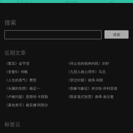
搜索
搜索
近期文章
《繁花》金宇澄
《停止你的精神内耗》刘轩
《变量5》何帆
《九型人格心理学》马北
《人生的底气》樊登
《穿过针眼》彼得·布朗
《头脑的东西》杨定一
《形象与象征》米尔恰·伊利亚德
《卢梭问题》恩斯特·卡西勒
《斯多葛式智慧》南希·谢尔曼
《暮色将尽》戴安娜·阿西尔
标签云