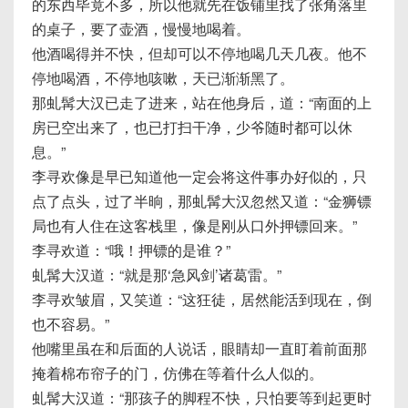
的东西毕竟不多，所以他就先在饭铺里找了张角落里
的桌子，要了壶酒，慢慢地喝着。
他酒喝得并不快，但却可以不停地喝几天几夜。他不
停地喝酒，不停地咳嗽，天已渐渐黑了。
那虬髯大汉已走了进来，站在他身后，道：“南面的上
房已空出来了，也已打扫干净，少爷随时都可以休
息。”
李寻欢像是早已知道他一定会将这件事办好似的，只
点了点头，过了半晌，那虬髯大汉忽然又道：“金狮镖
局也有人住在这客栈里，像是刚从口外押镖回来。”
李寻欢道：“哦！押镖的是谁？”
虬髯大汉道：“就是那‘急风剑’诸葛雷。”
李寻欢皱眉，又笑道：“这狂徒，居然能活到现在，倒
也不容易。”
他嘴里虽在和后面的人说话，眼睛却一直盯着前面那
掩着棉布帘子的门，仿佛在等着什么人似的。
虬髯大汉道：“那孩子的脚程不快，只怕要等到起更时