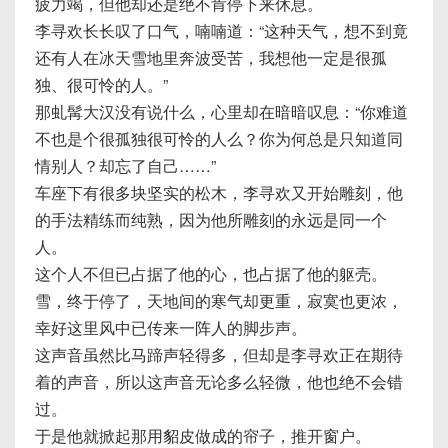
疲力竭，但他却还是绝不肯停下来休息。
李寻欢长长叹了口气，喃喃道：“这种天气，想不到竟
还有人在冰天雪地里奔波受苦，我想他一定是很孤
独、很可怜的人。”
那虬髯大汉没有说什么，心里却在暗暗叹息：“你难道
不也是个很孤独很可怜的人么？你为何总是只知道同
情别人？却忘了自己……”
车座下有很多块坚实的松木，李寻欢又开始雕刻，他
的手法精练而纯熟，因为他所雕刻的永远是同一个
人。
这个人不但已占据了他的心，也占据了他的躯壳。
雪，终于停了，天地间的寒气却更重，寂寞也更浓，
幸好这里风中已传来一阵人的脚步声。
这声音虽然比马蹄声轻得多，但却是李寻欢正在期待
着的声音，所以这声音无论多么轻微，他也绝不会错
过。
于是他就掀起那用貂皮做成的帘子，推开窗户。