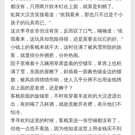
都没有，只用两片软木钉在上面，就算是剑柄了。
虬髯大汉含笑接着道：“依我看来，那也只不过是个小
孩子的玩具而已。”
这次李寻欢非但没有笑，反而叹了口气，喃喃道：“依
我看来，这玩具却危险得很，还是莫要去玩它的好。”
小镇上的客栈本就不大，这时住满了被风雪所阻的旅
客，就显得分外拥挤，分外热闹。
院子里堆着十几辆用草席盖着的空镖车，草席上也积
满了雪，东面的屋檐下，斜插着一面酱色镶金边的镖
旗，被风吹得猎猎作响，使人几乎分辨不出用金线绣
在上面的是老虎，还是狮子？
客栈前面的饭铺里，不时有穿着羊皮袄的大汉进进出
出，有的喝了几杯酒，就故意敞开衣襟，表示他们不
怕冷。
李寻欢到这里的时候，客栈里连一张空铺都没有了，
但他一点也不着急，因为他知道这世上用金钱买不到