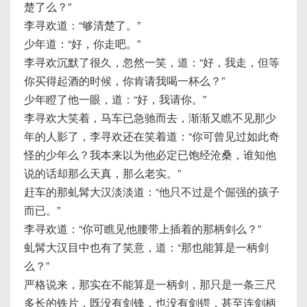
楚了么？”
李寻欢道：“够清楚了。”
少年道：“好，你走吧。”
李寻欢沉默了很久，忽然一笑，道：“好，我走，但等
你买得起酒的时候，你肯请我喝一杯么？”
少年瞪了他一眼，道：“好，我请你。”
李寻欢大笑着，马车已急驰而去，渐渐又瞧不见那少
年的人影了，李寻欢还在笑着道：“你可曾见过如此奇
怪的少年么？我本来以为他必定已饱经沧桑，谁知他
说的话却那么天真，那么老实。”
赶车的那虬髯大汉淡淡道：“他只不过是个倔强的孩子
而已。”
李寻欢道：“你可瞧见他腰带上插着的那柄剑么？”
虬髯大汉目中也有了笑意，道：“那也能算是一柄剑
么？”
严格说来，那实在不能算是一柄剑，那只是一条三尺
多长的铁片，既没有剑锋，也没有剑锷，甚至连剑柄