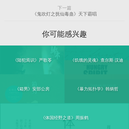
下一篇
《鬼吹灯之抚仙毒蛊》天下霸唱
你可能感兴趣
《陆犯焉识》严歌苓
《饥饿的灵魂》查尔斯·汉迪
《箱男》安部公房
《暴力拓扑学》韩炳哲
《体国经野之道》周振鹤