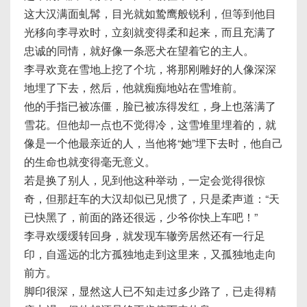
这大汉满面虬髯，目光就如鸷鹰般锐利，但等到他目
光移向李寻欢时，立刻就变得柔和起来，而且充满了
忠诚的同情，就好像一条恶犬在望着它的主人。
李寻欢竟在雪地上挖了个坑，将那刚雕好的人像深深
地埋了下去，然后，他就痴痴地站在雪堆前。
他的手指已被冻僵，脸已被冻得发红，身上也落满了
雪花。但他却一点也不觉得冷，这雪堆里埋着的，就
像是一个他最亲近的人，当他将“她”埋下去时，他自己
的生命也就变得毫无意义。
若是换了别人，见到他这种举动，一定会觉得很惊
奇，但那赶车的大汉却似已见惯了，只是柔声道：“天
已快黑了，前面的路还很远，少爷你快上车吧！”
李寻欢缓缓转回身，就发现车辙旁居然还有一行足
印，自遥远的北方孤独地走到这里来，又孤独地走向
前方。
脚印很深，显然这人已不知走过多少路了，已走得精