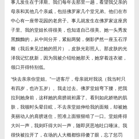
事儿发生在于泽斯。我们每年去那里一趟，看望我父亲的
母亲和其他几个亲戚，包括佛罗家几个堂兄弟。他们在市
中心有一座带花园的老房子。事儿就发生在佛罗家这座房
子里。我的堂姐长得很美，也知道自己很美。她一头秀发
黑黝黝的，从中间分开，紧贴两鬓，侧影俨然一座玉石浮
雕（我后来见过她的照片），皮肤光彩照人。那皮肤的光
泽我记忆犹新，因为我被介绍给她那天，她穿着连衣裙，
领口开得特别低。
“快去亲亲你堂姐。”一进客厅，母亲就对我说（我当时只
有四岁，也许五岁）。我走过去。佛罗堂姐弯下腰，把我
拉到她身前，这样她的肩膀就袒露了。看到如此娇艳的肌
肤，我顿时头晕目眩，不去亲堂姐伸给我的面颊，却被她
美丽动人的肩膀迷住，照准上面狠狠啃了一口。堂姐疼得
大叫一声，我则吓得大叫一声，随即厌恶地吐口唾沫。我
很快被拉开了，在场的人大概都惊得傻了眼，忘了惩罚