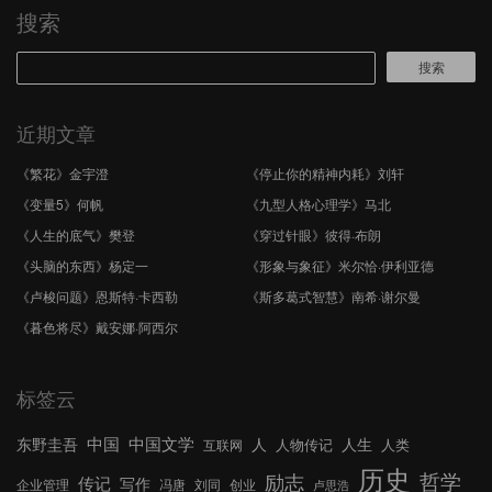
搜索
搜索
近期文章
《繁花》金宇澄
《停止你的精神内耗》刘轩
《变量5》何帆
《九型人格心理学》马北
《人生的底气》樊登
《穿过针眼》彼得·布朗
《头脑的东西》杨定一
《形象与象征》米尔恰·伊利亚德
《卢梭问题》恩斯特·卡西勒
《斯多葛式智慧》南希·谢尔曼
《暮色将尽》戴安娜·阿西尔
标签云
中国文学
中国
东野圭吾
人
人生
人物传记
人类
互联网
历史
哲学
励志
传记
写作
企业管理
冯唐
刘同
创业
卢思浩