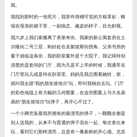
我。
我找到那时的一张照片，我穿件滑稽可笑的方格罩衫，蜷
缩在母亲的裙子里，一副病态、顽皮的样子，目光斜视。
我六岁上我们家搬离了美第奇街。我家的新公寓套房在土
尔隆街二号三层，刚好处在圣絮彼斯街拐角。父亲书房的
窗子就临这条街，我的卧室窗外是个大院子。我记得特别
清楚的是套间的门厅，因为凡是不上学的时候，我通常在
门厅里玩儿或是待在卧室里。妈妈见我总围着她转，烦，
就叫我去跟“我的朋友彼埃尔”玩，即叫我独自去玩。门厅
的彩色地毯上有大幅的几何图案，在这些图案上与大名鼎
鼎的“朋友彼埃尔”玩弹子，再开心不过了。
一个小网兜装着我所拥有的最漂亮的弹子，一颗颗全都是
别人送我的，从来不与普通的弹子混在一起。每次拿出来
玩，看到它们那样漂亮，总是有一番新鲜的开心感。尤其