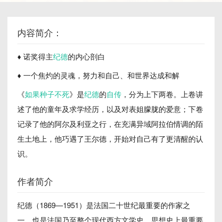
内容简介：
♦ 诺奖得主
纪德
的内心剖白
♦ 一个焦灼的灵魂，努力和自己、和世界达成和解
《
如果种子不死
》是
纪德
的
自传
，分为上下两卷。上卷讲
述了他的童年及求学经历，以及对表姐朦胧的爱意；下卷
记录了他的阿尔及利亚之行，在充满异域阿拉伯情调的陌
生土地上，他巧遇了王尔德，开始对自己有了更清醒的认
识。
作者简介
纪德（1869—1951）是法国二十世纪最重要的作家之
一，也是法国乃至整个现代西方文学史、思想史上最重要