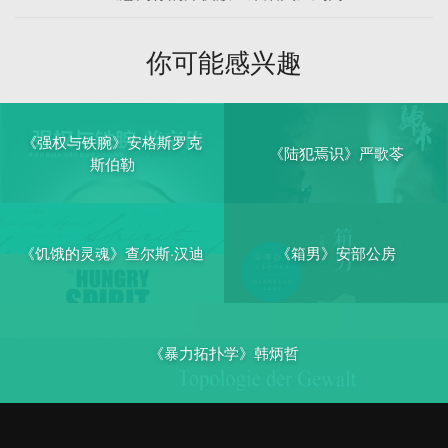
你可能感兴趣
《强权与铁腕》安格斯罗克
《陆犯焉识》严歌苓
斯伯勒
《饥饿的灵魂》查尔斯·汉迪
《箱男》安部公房
《暴力拓扑学》韩炳哲