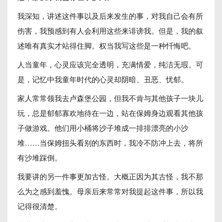
我深知，讲述这件事以及后来发生的事，对我自己会有所
伤害，我预感到有人会利用这些来诽谤我。但是，我的叙
述唯有真实才站得住脚。权当我写这些是一种忏悔吧。
人当童年，心灵应该完全透明，充满情爱，纯洁无瑕。可
是，记忆中我童年时代的心灵却阴暗、丑恶、忧郁。
家人常常领我去卢森堡公园，但我不肯与其他孩子一块儿
玩，总是郁郁寡欢地待在一边，站在保姆身边观看其他孩
子做游戏。他们用小桶将沙子堆成一排排漂亮的小沙
堆……当保姆扭头看别的东西时，我冷不防冲上去，将所
有沙堆踩倒。
我要讲的另一件事更加古怪。大概正因为其古怪，我不那
么为之感到羞愧。母亲后来常常对我提起这件事，所以我
记得很清楚。