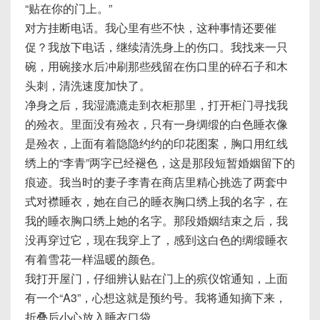
“贴在你的门上。”
对方挂断电话。我心里有些不快，这种事情还要催
促？我放下电话，继续清洗身上的伤口。我找来一只
碗，用碗接水后冲刷那些残留在伤口里的碎石子和木
头刺，清洗速度加快了。
净身之后，我湿漉漉走到衣柜那里，打开柜门寻找我
的殓衣。里面没有殓衣，只有一身绸缎的白色睡衣像
是殓衣，上面有着隐隐约约的印花图案，胸口用红线
绣上的“李青”两字已经褪色，这是那段短暂婚姻留下的
痕迹。我当时的妻子李青在商店里精心挑选了两套中
式对襟睡衣，她在自己的睡衣胸口绣上我的名字，在
我的睡衣胸口绣上她的名字。那段婚姻结束之后，我
没再穿过它，现在我穿上了，感到这白色的绸缎睡衣
有着雪花一样温暖的颜色。
我打开屋门，仔细辨认贴在门上的殡仪馆通知，上面
有一个“A3”，心想这就是预约号。我将通知摘下来，
折叠后小心放入睡衣口袋。