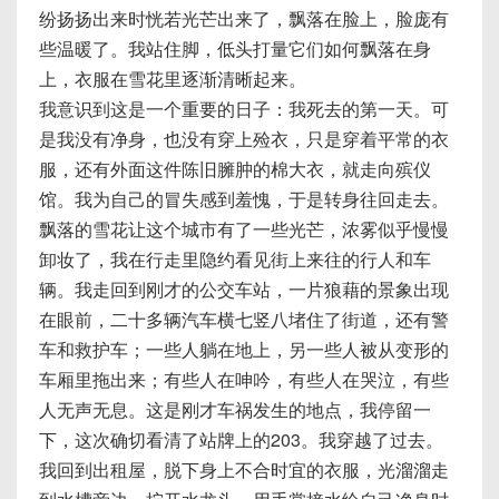
纷扬扬出来时恍若光芒出来了，飘落在脸上，脸庞有
些温暖了。我站住脚，低头打量它们如何飘落在身
上，衣服在雪花里逐渐清晰起来。
我意识到这是一个重要的日子：我死去的第一天。可
是我没有净身，也没有穿上殓衣，只是穿着平常的衣
服，还有外面这件陈旧臃肿的棉大衣，就走向殡仪
馆。我为自己的冒失感到羞愧，于是转身往回走去。
飘落的雪花让这个城市有了一些光芒，浓雾似乎慢慢
卸妆了，我在行走里隐约看见街上来往的行人和车
辆。我走回到刚才的公交车站，一片狼藉的景象出现
在眼前，二十多辆汽车横七竖八堵住了街道，还有警
车和救护车；一些人躺在地上，另一些人被从变形的
车厢里拖出来；有些人在呻吟，有些人在哭泣，有些
人无声无息。这是刚才车祸发生的地点，我停留一
下，这次确切看清了站牌上的203。我穿越了过去。
我回到出租屋，脱下身上不合时宜的衣服，光溜溜走