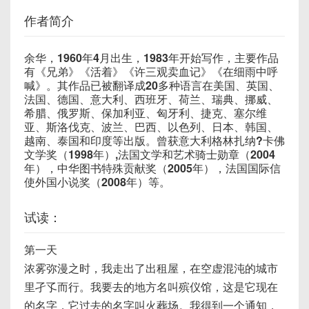
作者简介
余华，1960年4月出生，1983年开始写作，主要作品
有《兄弟》《活着》《许三观卖血记》《在细雨中呼
喊》。其作品已被翻译成20多种语言在美国、英国、
法国、德国、意大利、西班牙、荷兰、瑞典、挪威、
希腊、俄罗斯、保加利亚、匈牙利、捷克、塞尔维
亚、斯洛伐克、波兰、巴西、以色列、日本、韩国、
越南、泰国和印度等出版。曾获意大利格林扎纳?卡佛
文学奖（1998年）,法国文学和艺术骑士勋章（2004
年），中华图书特殊贡献奖（2005年），法国国际信
使外国小说奖（2008年）等。
试读：
第一天
浓雾弥漫之时，我走出了出租屋，在空虚混沌的城市
里孑孓而行。我要去的地方名叫殡仪馆，这是它现在
的名字，它过去的名字叫火葬场。我得到一个通知，