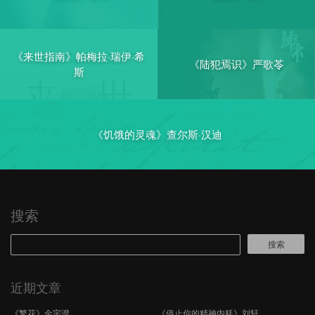
《来世指南》帕梅拉·瑞伊·希
《陆犯焉识》严歌苓
斯
《饥饿的灵魂》查尔斯·汉迪
搜索
搜索
近期文章
《繁花》金宇澄
《停止你的精神内耗》刘轩