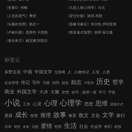
《变量5》何帆
《九型人格心理学》马北
《人生的底气》樊登
《穿过针眼》彼得·布朗
《头脑的东西》杨定一
《形象与象征》米尔恰·伊利亚德
《卢梭问题》恩斯特·卡西勒
《斯多葛式智慧》南希·谢尔曼
《暮色将尽》戴安娜·阿西尔
标签云
中国文学
中国
东野圭吾
人
人生
人物传记
人类
互联网
历史
哲学
励志
传记
写作
企业管理
冯唐
刘同
创业
卢思浩
外国文学
商业
大冰
大脑
女性
好书，值得一读
学习
宇宙
小说
心理学
心理
思维
心灵
思想
工作
思维方式
成长
故事
文学
推理
散文
文化
旅行
悬疑
投资
教育
生活
爱情
社会
社会学
科幻
日本
治愈
犯罪
科技
智慧
未来