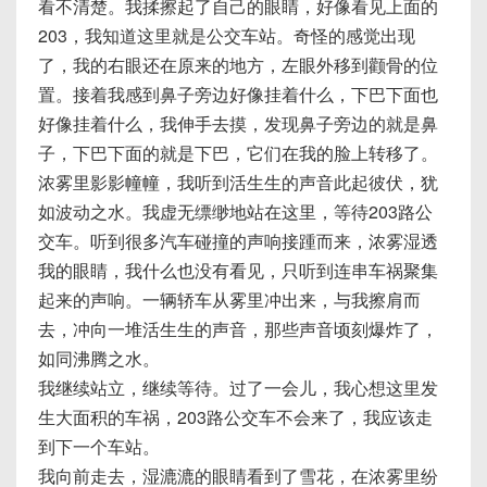
看不清楚。我揉擦起了自己的眼睛，好像看见上面的
203，我知道这里就是公交车站。奇怪的感觉出现
了，我的右眼还在原来的地方，左眼外移到颧骨的位
置。接着我感到鼻子旁边好像挂着什么，下巴下面也
好像挂着什么，我伸手去摸，发现鼻子旁边的就是鼻
子，下巴下面的就是下巴，它们在我的脸上转移了。
浓雾里影影幢幢，我听到活生生的声音此起彼伏，犹
如波动之水。我虚无缥缈地站在这里，等待203路公
交车。听到很多汽车碰撞的声响接踵而来，浓雾湿透
我的眼睛，我什么也没有看见，只听到连串车祸聚集
起来的声响。一辆轿车从雾里冲出来，与我擦肩而
去，冲向一堆活生生的声音，那些声音顷刻爆炸了，
如同沸腾之水。
我继续站立，继续等待。过了一会儿，我心想这里发
生大面积的车祸，203路公交车不会来了，我应该走
到下一个车站。
我向前走去，湿漉漉的眼睛看到了雪花，在浓雾里纷