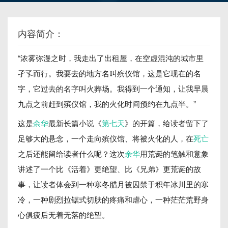
内容简介：
“浓雾弥漫之时，我走出了出租屋，在空虚混沌的城市里
孑孓而行。我要去的地方名叫殡仪馆，这是它现在的名
字，它过去的名字叫火葬场。我得到一个通知，让我早晨
九点之前赶到殡仪馆，我的火化时间预约在九点半。”
这是
余华
最新长篇小说《
第七天
》的开篇，给读者留下了
足够大的悬念，一个走向殡仪馆、将被火化的人，在
死亡
之后还能留给读者什么呢？这次
余华
用荒诞的笔触和意象
讲述了一个比《活着》更绝望、比《兄弟》更荒诞的故
事，让读者体会到一种寒冬腊月被囚禁于积年冰川里的寒
冷，一种剧烈拉锯式切肤的疼痛和虐心，一种茫茫荒野身
心俱疲后无着无落的绝望。