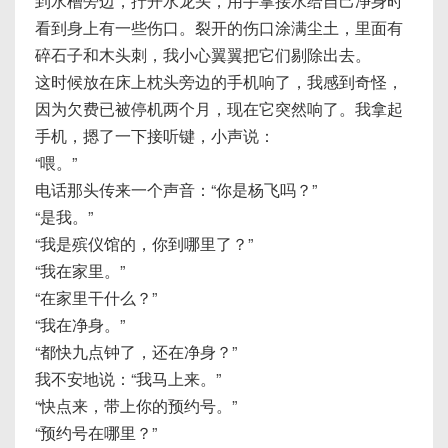
到水槽旁边，拧开水龙头，用手掌接水给自己净身时
看到身上有一些伤口。裂开的伤口涂满尘土，里面有
碎石子和木头刺，我小心翼翼把它们剔除出去。
这时候放在床上枕头旁边的手机响了，我感到奇怪，
因为欠费已被停机两个月，现在它突然响了。我拿起
手机，摁了一下接听键，小声说：
“喂。”
电话那头传来一个声音：“你是杨飞吗？”
“是我。”
“我是殡仪馆的，你到哪里了？”
“我在家里。”
“在家里干什么？”
“我在净身。”
“都快九点钟了，还在净身？”
我不安地说：“我马上来。”
“快点来，带上你的预约号。”
“预约号在哪里？”