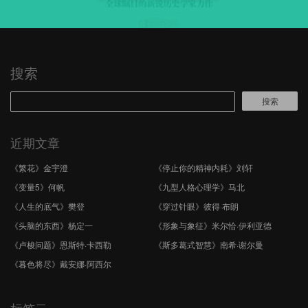
搜索
搜索
近期文章
《繁花》金宇澄
《停止你的精神内耗》刘轩
《变量5》何帆
《九型人格心理学》马北
《人生的底气》樊登
《穿过针眼》彼得·布朗
《头脑的东西》杨定一
《形象与象征》米尔恰·伊利亚德
《卢梭问题》恩斯特·卡西勒
《斯多葛式智慧》南希·谢尔曼
《暮色将尽》戴安娜·阿西尔