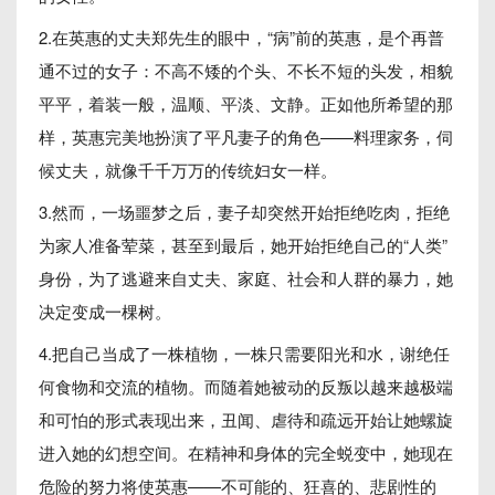
2.在英惠的丈夫郑先生的眼中，“病”前的英惠，是个再普
通不过的女子：不高不矮的个头、不长不短的头发，相貌
平平，着装一般，温顺、平淡、文静。正如他所希望的那
样，英惠完美地扮演了平凡妻子的角色——料理家务，伺
候丈夫，就像千千万万的传统妇女一样。
3.然而，一场噩梦之后，妻子却突然开始拒绝吃肉，拒绝
为家人准备荤菜，甚至到最后，她开始拒绝自己的“人类”
身份，为了逃避来自丈夫、家庭、社会和人群的暴力，她
决定变成一棵树。
4.把自己当成了一株植物，一株只需要阳光和水，谢绝任
何食物和交流的植物。而随着她被动的反叛以越来越极端
和可怕的形式表现出来，丑闻、虐待和疏远开始让她螺旋
进入她的幻想空间。在精神和身体的完全蜕变中，她现在
危险的努力将使英惠——不可能的、狂喜的、悲剧性的