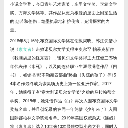
小说文学奖，今日青年艺术家奖，东里文学奖、李箱文学
奖、万海文学奖等。其作品从更为根源的层面上回望生活
的 悲苦和创伤，笔墨执著地袒护伤痕，充满探索的力
量。
2016年5月16号,布克国际文学奖在伦敦揭晓。韩江凭借小
说《
素食者
》击败诺贝尔文学奖得主奥尔罕·帕慕克新作
《我脑袋里的怪东西》，诺贝尔文学奖得主大江健三郎晚
年代表作《水死》，以及阎连科职业生涯最满意作品《四
书》，畅销书“那不勒斯四部曲”终曲《失踪的孩子》等15
4本名作最终成为该奖项历史上第一位亚洲作家。2017
年，她获得了有“意大利诺贝尔文学奖”之称的马拉帕蒂文
学奖。2018年，她凭借作品《白》再次入围布克国际文学
奖短名单，并且创纪录的在同一年凭借《少年来了》入围
国际都柏林文学奖短名单。2019年美国权威杂志《连线》
将《素食者》选入10年来10本最佳类型小说之列，同时入