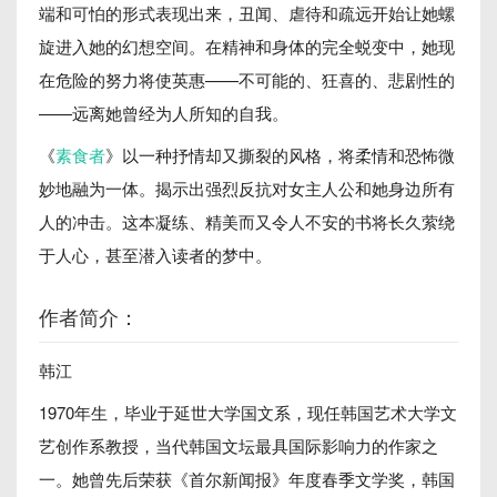
端和可怕的形式表现出来，丑闻、虐待和疏远开始让她螺
旋进入她的幻想空间。在精神和身体的完全蜕变中，她现
在危险的努力将使英惠——不可能的、狂喜的、悲剧性的
——远离她曾经为人所知的自我。
《
素食者
》以一种抒情却又撕裂的风格，将柔情和恐怖微
妙地融为一体。揭示出强烈反抗对女主人公和她身边所有
人的冲击。这本凝练、精美而又令人不安的书将长久萦绕
于人心，甚至潜入读者的梦中。
作者简介：
韩江
1970年生，毕业于延世大学国文系，现任韩国艺术大学文
艺创作系教授，当代韩国文坛最具国际影响力的作家之
一。她曾先后荣获《首尔新闻报》年度春季文学奖，韩国