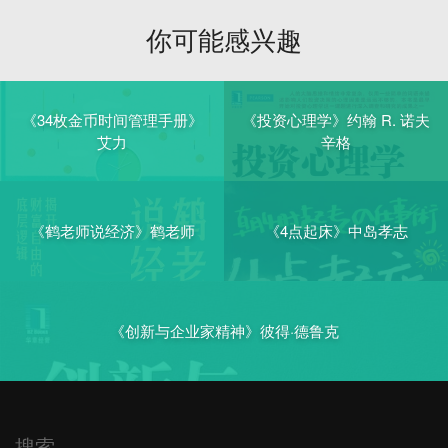
你可能感兴趣
《34枚金币时间管理手册》
《投资心理学》约翰 R. 诺夫
艾力
辛格
《鹤老师说经济》鹤老师
《4点起床》中岛孝志
《创新与企业家精神》彼得·德鲁克
搜索