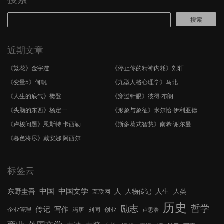
搜索
近期文章
《繁花》金宇澄
《停止你的精神内耗》刘轩
《变量5》何帆
《九型人格心理学》马北
《人生的底气》樊登
《穿过针眼》彼得·布朗
《头脑的东西》杨定一
《形象与象征》米尔恰·伊利亚德
《卢梭问题》恩斯特·卡西勒
《斯多葛式智慧》南希·谢尔曼
《暮色将尽》戴安娜·阿西尔
标签云
中国文学
中国
东野圭吾
人
人生
人物传记
人类
互联网
历史
哲学
励志
传记
写作
企业管理
冯唐
刘同
创业
卢思浩