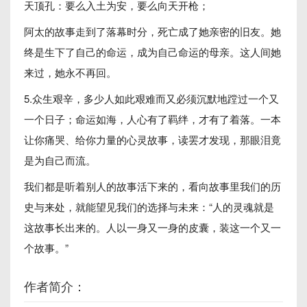
天顶孔：要么入土为安，要么向天开枪；
阿太的故事走到了落幕时分，死亡成了她亲密的旧友。她
终是生下了自己的命运，成为自己命运的母亲。这人间她
来过，她永不再回。
5.众生艰辛，多少人如此艰难而又必须沉默地蹚过一个又
一个日子；命运如海，人心有了羁绊，才有了着落。一本
让你痛哭、给你力量的心灵故事，读罢才发现，那眼泪竟
是为自己而流。
我们都是听着别人的故事活下来的，看向故事里我们的历
史与来处，就能望见我们的选择与未来：“人的灵魂就是
这故事长出来的。人以一身又一身的皮囊，装这一个又一
个故事。”
作者简介：