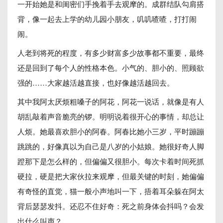
一开始她是和闺密们手挽着手去观摩的。成群结队勾肩搭
背，像一起去上学的幼儿园小朋友，叽叽喳喳，打打闹
闹。
人老到将死的程度，有多少财富多少故事都不重要，最终
还是回到了每个人的性格本色。小气的、胆小的、照顾欲
强的……大家越活越直接，也好像越活越回去。
其中我阿太厌烦粗嗓子的阿花，阿花一说话，就像是有人
胡乱敲着声音脆亮的锣。明明说着很开心的事情，却总让
人烦。她最喜欢胆小的阿春。阿春比她小三岁，平时蹦蹦
跳跳的，好像真以为自己是八岁的小姑娘。她很好奇人脚
蹬那下是怎么样的，但偏偏又很胆小。每次卡着时间死抓
硬拉，硬是把大家伙拉来观摩，但最关键的时刻，她偏偏
有奇怪的直觉，猫一般小声地叫一下，捂着耳朵躲在阿太
背后瑟瑟发抖。还忍不住好奇：死之前身体会抖吗？会发
出什么叫声？