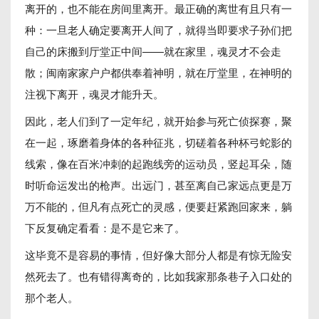
离开的，也不能在房间里离开。最正确的离世有且只有一
种：一旦老人确定要离开人间了，就得当即要求子孙们把
自己的床搬到厅堂正中间——就在家里，魂灵才不会走
散；闽南家家户户都供奉着神明，就在厅堂里，在神明的
注视下离开，魂灵才能升天。
因此，老人们到了一定年纪，就开始参与死亡侦探赛，聚
在一起，琢磨着身体的各种征兆，切磋着各种杯弓蛇影的
线索，像在百米冲刺的起跑线旁的运动员，竖起耳朵，随
时听命运发出的枪声。出远门，甚至离自己家远点更是万
万不能的，但凡有点死亡的灵感，便要赶紧跑回家来，躺
下反复确定看看：是不是它来了。
这毕竟不是容易的事情，但好像大部分人都是有惊无险安
然死去了。也有错得离奇的，比如我家那条巷子入口处的
那个老人。