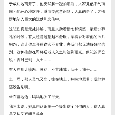
于成功地离开了，他突然脚一蹬的那刻，大家竟然不约而
同为他开心地欢呼，继而突然意识到，人真的走了，才愣
愣地坠入巨大的沉默和悲伤中。
这悲伤真是无处排解，而且夹杂着懊恼和愤怒，最后办葬
礼的时候，有人还是越想越不舒服，拿着香对着他的照片
抱怨：谁让你离开得这么不专业，害我们都无法好好地告
别。这种抱怨在即将送老人入土时达到顶点。祭祀的师公
说：吉时已到，入土……
有人在那儿愤怒、激动、不甘地喊：我干，我干……
土一埋，那人又气又恼，瘫在地上，喃喃地骂着：我他妈
还没告别啊。
坐在墓地边，呜呜地哭了半天。
我阿太说，她真想认识第一个提出这个习俗的人，这人真
是又坏又聪明又善良。