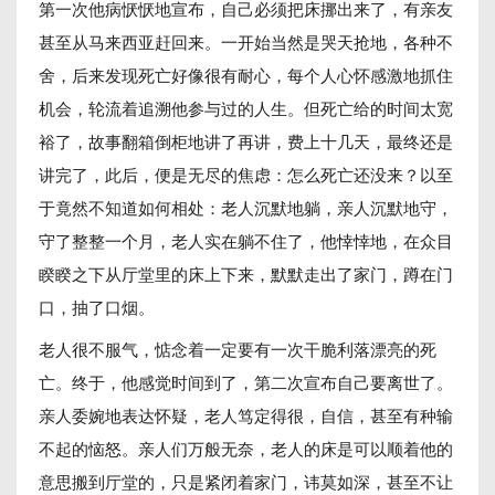
第一次他病恹恹地宣布，自己必须把床挪出来了，有亲友
甚至从马来西亚赶回来。一开始当然是哭天抢地，各种不
舍，后来发现死亡好像很有耐心，每个人心怀感激地抓住
机会，轮流着追溯他参与过的人生。但死亡给的时间太宽
裕了，故事翻箱倒柜地讲了再讲，费上十几天，最终还是
讲完了，此后，便是无尽的焦虑：怎么死亡还没来？以至
于竟然不知道如何相处：老人沉默地躺，亲人沉默地守，
守了整整一个月，老人实在躺不住了，他悻悻地，在众目
睽睽之下从厅堂里的床上下来，默默走出了家门，蹲在门
口，抽了口烟。
老人很不服气，惦念着一定要有一次干脆利落漂亮的死
亡。终于，他感觉时间到了，第二次宣布自己要离世了。
亲人委婉地表达怀疑，老人笃定得很，自信，甚至有种输
不起的恼怒。亲人们万般无奈，老人的床是可以顺着他的
意思搬到厅堂的，只是紧闭着家门，讳莫如深，甚至不让