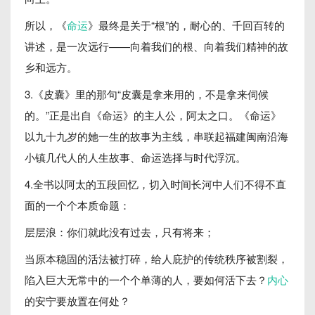
所以，《
命运
》最终是关于“根”的，耐心的、千回百转的
讲述，是一次远行——向着我们的根、向着我们精神的故
乡和远方。
3.《皮囊》里的那句“皮囊是拿来用的，不是拿来伺候
的。”正是出自《命运》的主人公，阿太之口。《命运》
以九十九岁的她一生的故事为主线，串联起福建闽南沿海
小镇几代人的人生故事、命运选择与时代浮沉。
4.全书以阿太的五段回忆，切入时间长河中人们不得不直
面的一个个本质命题：
层层浪：你们就此没有过去，只有将来；
当原本稳固的活法被打碎，给人庇护的传统秩序被割裂，
陷入巨大无常中的一个个单薄的人，要如何活下去？
内心
的安宁要放置在何处？