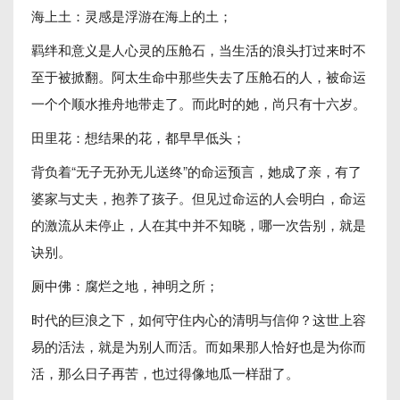
海上土：灵感是浮游在海上的土；
羁绊和意义是人心灵的压舱石，当生活的浪头打过来时不
至于被掀翻。阿太生命中那些失去了压舱石的人，被命运
一个个顺水推舟地带走了。而此时的她，尚只有十六岁。
田里花：想结果的花，都早早低头；
背负着“无子无孙无儿送终”的命运预言，她成了亲，有了
婆家与丈夫，抱养了孩子。但见过命运的人会明白，命运
的激流从未停止，人在其中并不知晓，哪一次告别，就是
诀别。
厕中佛：腐烂之地，神明之所；
时代的巨浪之下，如何守住内心的清明与信仰？这世上容
易的活法，就是为别人而活。而如果那人恰好也是为你而
活，那么日子再苦，也过得像地瓜一样甜了。