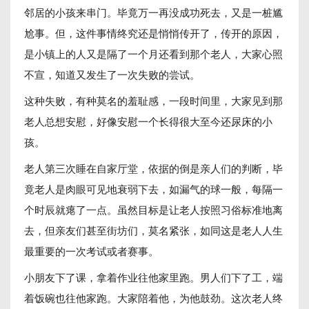
邻居的小孩来串门。毕竟万一再没成功死去，又是一桩尴
尬事。但，这件事情终究还是悄悄传开了，传开的原因，
是小镇上的人又是隔了一个月还看到那个老人，大家心照
不宣，知道又发生了一次失败的尝试。
这种失败，有种莫名的羞耻感，一段时间里，大家见到那
老人总想安慰，好像安慰一个长得很大至今还尿床的小
孩。
老人第三次睡在自家厅堂，依据的倒是亲人们的判断，毕
竟老人是肉眼可见地衰弱下去，如漏气的球一般，每隔一
个时辰就瘪了一点。虽然目标是让老人按照习俗标准地离
去，但亲友们甚至街坊们，莫名紧张，如同这是老人人生
最重要的一次考试或者赛事。
小朋友下了课，拿着作业往他家里跑。男人们下了工，端
着饭碗也往他家跑。大家陪着他，为他鼓劲。这次老人终