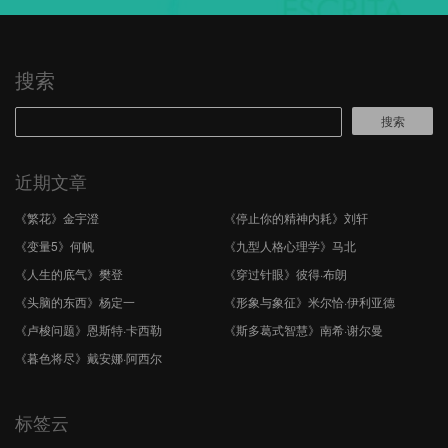
搜索
搜索
近期文章
《繁花》金宇澄
《停止你的精神内耗》刘轩
《变量5》何帆
《九型人格心理学》马北
《人生的底气》樊登
《穿过针眼》彼得·布朗
《头脑的东西》杨定一
《形象与象征》米尔恰·伊利亚德
《卢梭问题》恩斯特·卡西勒
《斯多葛式智慧》南希·谢尔曼
《暮色将尽》戴安娜·阿西尔
标签云