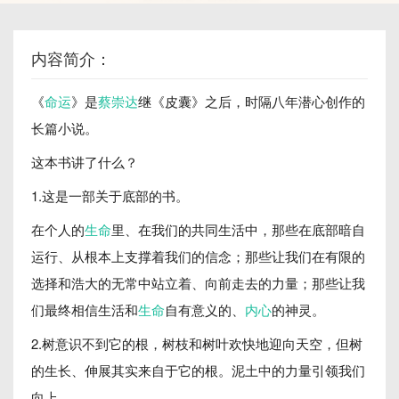
内容简介：
《
命运
》是
蔡崇达
继《皮囊》之后，时隔八年潜心创作的
长篇小说。
这本书讲了什么？
1.这是一部关于底部的书。
在个人的
生命
里、在我们的共同生活中，那些在底部暗自
运行、从根本上支撑着我们的信念；那些让我们在有限的
选择和浩大的无常中站立着、向前走去的力量；那些让我
们最终相信生活和
生命
自有意义的、
内心
的神灵。
2.树意识不到它的根，树枝和树叶欢快地迎向天空，但树
的生长、伸展其实来自于它的根。泥土中的力量引领我们
向上。