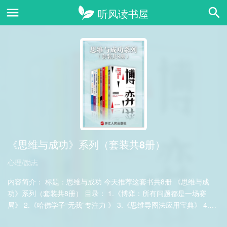
《思维与成功》系列（套装共8册）
心理/励志
内容简介： 标题：思维与成功 今天推荐这套书共8册 《思维与成
功》系列（套装共8册） 目录： 1.《博弈：所有问题都是一场赛
局》 2.《哈佛学子“无我”专注力 》 3.《思维导图法应用宝典》 4.
《跳出思维陷阱》 5.《……