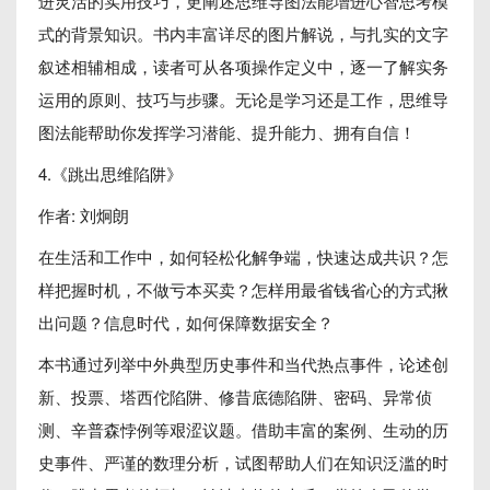
进灵活的实用技巧，更阐述思维导图法能增进心智思考模
式的背景知识。书内丰富详尽的图片解说，与扎实的文字
叙述相辅相成，读者可从各项操作定义中，逐一了解实务
运用的原则、技巧与步骤。无论是学习还是工作，思维导
图法能帮助你发挥学习潜能、提升能力、拥有自信！
4.《跳出思维陷阱》
作者: 刘炯朗
在生活和工作中，如何轻松化解争端，快速达成共识？怎
样把握时机，不做亏本买卖？怎样用最省钱省心的方式揪
出问题？信息时代，如何保障数据安全？
本书通过列举中外典型历史事件和当代热点事件，论述创
新、投票、塔西佗陷阱、修昔底德陷阱、密码、异常侦
测、辛普森悖例等艰涩议题。借助丰富的案例、生动的历
史事件、严谨的数理分析，试图帮助人们在知识泛滥的时