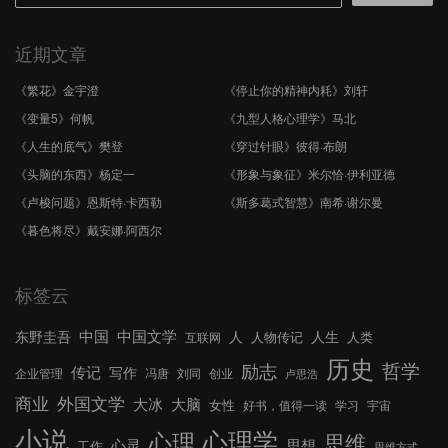
近期文章
《繁花》金宇澄
《停止你的精神内耗》刘轩
《变量5》何帆
《九型人格心理学》马北
《人生的底气》樊登
《穿过针眼》彼得·布朗
《头脑的东西》杨定一
《形象与象征》米尔恰·伊利亚德
《卢梭问题》恩斯特·卡西勒
《斯多葛式智慧》南希·谢尔曼
《暮色将尽》戴安娜·阿西尔
标签云
中国文学
中国
东野圭吾
人
人生
人物传记
人类
互联网
历史
哲学
励志
传记
写作
企业管理
冯唐
刘同
创业
卢思浩
外国文学
商业
大冰
大脑
女性
好书，值得一读
学习
宇宙
小说
心理学
心理
思维
心灵
思想
工作
思维方式