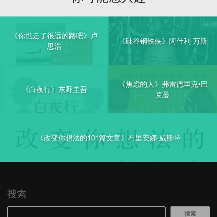
《你也走了很远的路吧》卢
《硅谷钢铁侠》阿什利·万斯
思浩
《焦虑的人》弗雷德里克•巴
《白夜行》东野圭吾
克曼
《改变你想法的101篇文章》布里安娜·威斯特
搜索
搜索