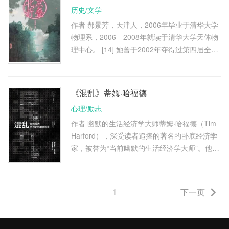
历史/文学
作者 郝景芳，天津人，2006年毕业于清华大学
物理系，2006—2008年就读于清华大学天体物
理中心。 [14] 她曾于2002年夺得过第四届全国
新概念作文大赛一等奖。从大学时期便开始创作
科幻小说，曾以《谷神的飞翔 …
《混乱》蒂姆·哈福德
心理/励志
作者 幽默的生活经济学大师蒂姆·哈福德（Tim
Harford），深受读者追捧的著名的卧底经济学
家，被誉为“当前幽默的生活经济学大师”。他主
笔的“亲爱的经济学家”专栏已成为《金融时报》
关注度极高的专栏之一，在 …
1
下一页
文
章