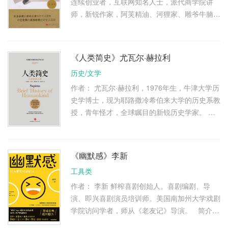
连续创业者，互联网知名人士，派代商学院讲
师，新锐作家，阿芙精油、河狸家、雕爷牛腩、
三体空气净化、薛蟠烤串等品牌的创始人，是白
手起家的实战派，亦是览书 …
《人类简史》尤瓦尔·赫拉利
历史/文学
作者： 尤瓦尔·赫拉利，1976年生，牛津大学历
史学博士，现为耶路撒冷希伯来大学的历史系教
授，青年怪才，全球瞩目的新锐历史学家。 他
擅长世界历史和宏观历史进程研究。在学术领域
和大众出版领域都有很大的 …
《幽默感》李新
工具类
作者： 李新 鲜榨喜剧创始人。喜剧编剧、导
演、即兴喜剧演员培训师。美国南加州大学戏剧
学院访问学者，师从《老友记》导演。 简介：
你有没有这样的经历： • 聚会时大家都兴高采