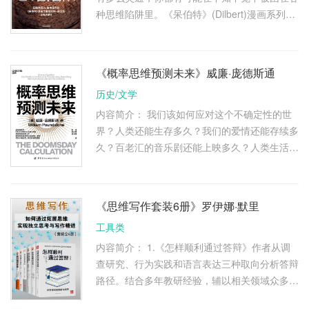
种思维陷阱里。《呆伯特》(Dilbert)漫画系列作
者斯科特•亚当斯在这本书中，告诉我们如何认
识和避免局限思维的陷阱—— …
《概率思维预测未来》威廉·庞德斯通
历史/文学
内容简介： 我们该如何应对这个不确定性的世
界？人类还能生存多久？我们的爱情还能存续多
久？百老汇的音乐剧还能上映多久？人类生活在
一个虚拟的世界中吗？真的存在多重世界吗？宇
宙中还有其他智慧生命存在 …
《思维写作套装6册》罗伊娜·默里
工具类
内容简介： 1.《怎样顺利通过答辩》作者从调
查研究、行为实践和语言表达三种取向分析答辩
路径。结合多年教研经验，辅以相关领域众多学
者的研究成果和生动案例，总结出20余种答辩