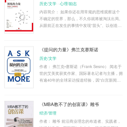
历史/文学
·
心理/励志
内容简介： 如果你还在用常规的思维观察这个
不确定的世界，那么，不久你就将被淘汰出局。
从眼前正在发生的事情中发现“苗头”、以创造性
的新方法立即行动，才能在大趋势中赢得先机。
《预见的力量：当你面对 …
《提问的力量》弗兰克赛斯诺
历史/文学
作者： 弗兰克•赛斯诺（Frank Sesno） 闻名于
世的艾美奖获奖作家、国际著名记者与主播，拥
有逾40年的全球采访报道经验，因“白宫新闻记
者”的新闻节目主播和CNN脱口秀主持人的身份
而得名。 作为一名全美知名 …
《MBA教不了的创富课》雕爷
经济/管理
作者： 雕爷 前沿商业理念的布道者、实践者，