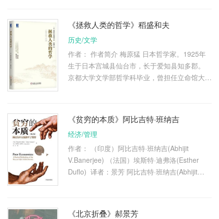
烈、热情高涨，你却 …
《拯救人类的哲学》稻盛和夫
历史/文学
作者： 作者简介 梅原猛 日本哲学家。1925年
生于日本宫城县仙台市，长于爱知县知多郡。
京都大学文学部哲学科毕业，曾担任立命馆大学
教授，京都市立艺术大学教授，京都市立艺术大
学校长，并在1987～1995年 …
《贫穷的本质》阿比吉特·班纳吉
经济/管理
作者： （印度）阿比吉特·班纳吉(Abhijit
V.Banerjee) （法国）埃斯特·迪弗洛(Esther
Duflo) 译者：景芳 阿比吉特·班纳吉(Abhijit
V.Banerjee)，美国麻省理工学院福特基金会国
际经济学教授。曾就读于印度 …
《北京折叠》郝景芳