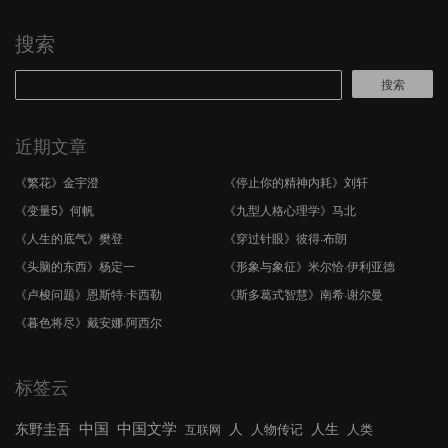
分
页
搜索
搜索
近期文章
《繁花》金宇澄
《停止你的精神内耗》刘轩
《变量5》何帆
《九型人格心理学》马北
《人生的底气》樊登
《穿过针眼》彼得·布朗
《头脑的东西》杨定一
《形象与象征》米尔恰·伊利亚德
《卢梭问题》恩斯特·卡西勒
《斯多葛式智慧》南希·谢尔曼
《暮色将尽》戴安娜·阿西尔
标签云
中国文学
中国
东野圭吾
人
人生
人物传记
人类
互联网