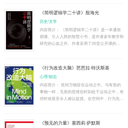
问题类型，并分门别类制定行 …
《简明逻辑学二十讲》殷海光
历史/文学
内容简介： 《简明逻辑学二十讲》是一本通俗
易懂、引人入胜的智慧小书，是作者多年教学和
研究的心血之作。作者采用了20堂公开课的形
式，由浅入深、由易到难，通过的老师娓娓道
来，用一个个轻松、幽默的小故 …
《行为改造大脑》芭芭拉·特沃斯基
心理/励志
内容简介： 世间万物皆在运动之中。与有形的
事物一样，无形的思维也时刻处于运动之中，有
些时候甚至令人难以捉摸。在空间中，行为先于
语言发生，正如思维基于行为。我们在空间中的
行为不断改变着空间，也改 …
《预见的力量》塞西莉·萨默斯