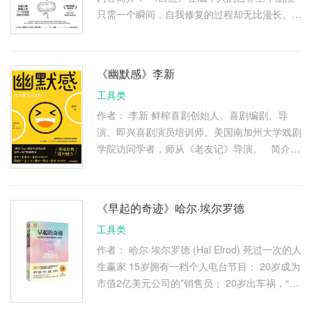
只需一个瞬间，自我修复的过程却无比漫长。
焦虑感、不安全感、受打击后的无力感、自我怀
疑和否定…… 当崩溃情绪席 …
《幽默感》李新
工具类
作者： 李新 鲜榨喜剧创始人。喜剧编剧、导
演、即兴喜剧演员培训师。美国南加州大学戏剧
学院访问学者，师从《老友记》导演。 简介：
你有没有这样的经历： • 聚会时大家都兴高采
烈、热情高涨，你却 …
《早起的奇迹》哈尔·埃尔罗德
工具类
作者： 哈尔·埃尔罗德 (Hal Elrod) 死过一次的人
生赢家 15岁拥有一档个人电台节目； 20岁成为
市值2亿美元公司的*销售员； 20岁出车祸，“临
床死亡”6分钟，奇迹生还，重回公司，在6万名