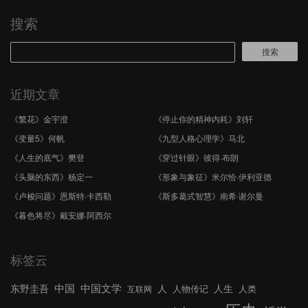
搜索
搜索
近期文章
《繁花》金宇澄
《停止你的精神内耗》刘轩
《变量5》何帆
《九型人格心理学》马北
《人生的底气》樊登
《穿过针眼》彼得·布朗
《头脑的东西》杨定一
《形象与象征》米尔恰·伊利亚德
《卢梭问题》恩斯特·卡西勒
《斯多葛式智慧》南希·谢尔曼
《暮色将尽》戴安娜·阿西尔
标签云
中国文学
中国
东野圭吾
人
人生
人物传记
人类
互联网