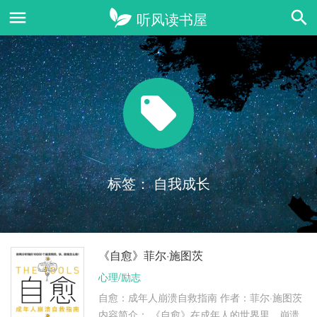
标签：
自我成长
《自愈》菲尔·施图茨
心理/励志
自愈：成年人崩溃自救指南 作者：菲尔·施图茨
内容简介： 《自愈》在成年人的世界里，崩溃