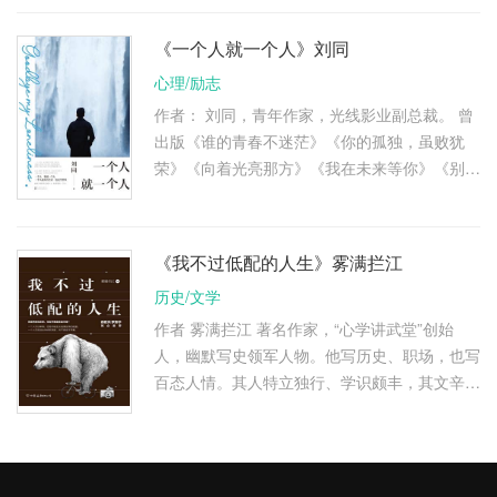
销售人员中业绩位列第6 …
《一个人就一个人》刘同
心理/励志
作者： 刘同，青年作家，光线影业副总裁。 曾
出版《谁的青春不迷茫》《你的孤独，虽败犹
荣》《向着光亮那方》《我在未来等你》《别做
那只迷途的候鸟》等作品。 简介： 在别人的
故事里，你永远成不了 …
《我不过低配的人生》雾满拦江
历史/文学
作者 雾满拦江 著名作家，“心学讲武堂”创始
人，幽默写史领军人物。他写历史、职场，也写
百态人情。其人特立独行、学识颇丰，其文辛辣
生猛，犀利幽默，读之可以下酒。代表作有《神
奇圣人王阳明》《别笑，这 …