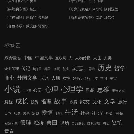
《人生的底气》樊登
《穿过针眼》彼得·布朗
《头脑的东西》杨定一
《形象与象征》米尔恰·伊利亚德
《卢梭问题》恩斯特·卡西勒
《斯多葛式智慧》南希·谢尔曼
《暮色将尽》戴安娜·阿西尔
标签云
中国文学
中国
东野圭吾
人
人生
人物传记
人类
互联网
历史
哲学
励志
传记
写作
企业管理
冯唐
刘同
创业
卢思浩
外国文学
商业
大冰
大脑
女性
好书，值得一读
学习
宇宙
小说
心理学
心理
思维
心灵
思想
工作
思维方式
成长
故事
文学
推理
散文
文化
旅行
悬疑
投资
教育
生活
爱情
社会
社会学
科幻
日本
治愈
犯罪
科技
智慧
未来
管理
美国
随笔
经济
职场
稻盛和夫
自我成长
自我管理
阅读
青春