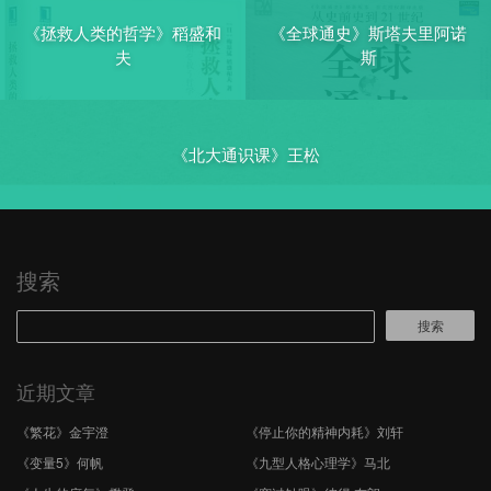
《拯救人类的哲学》稻盛和
《全球通史》斯塔夫里阿诺
夫
斯
《北大通识课》王松
搜索
搜索
近期文章
《繁花》金宇澄
《停止你的精神内耗》刘轩
《变量5》何帆
《九型人格心理学》马北