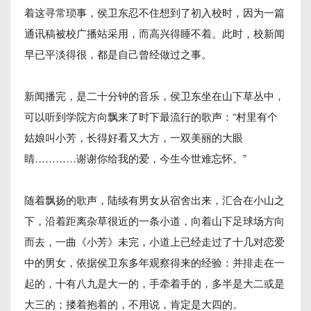
着这寻常琐事，侯卫东忍不住想到了初入校时，因为一篇
通讯稿被校广播站采用，而高兴得睡不着。此时，校新闻
早已平淡得很，都是自己曾经做过之事。
新闻播完，是二十分钟的音乐，侯卫东坐在山下草丛中，
可以听到学院方向飘来了时下最流行的歌声：“村里有个
姑娘叫小芳，长得好看又大方，一双美丽的大眼
睛…………谢谢你给我的爱，今生今世难忘怀。”
随着飘扬的歌声，陆续有男女从宿舍出来，汇合在小山之
下，沿着距离杂草很近的一条小道，向着山下足球场方向
而去，一曲《小芳》未完，小道上已经走过了十几对恋爱
中的男女，依据侯卫东多年观察得来的经验：并排走在一
起的，十有八九是大一的，手牵着手的，多半是大二或是
大三的；搂着抱着的，不用说，肯定是大四的。