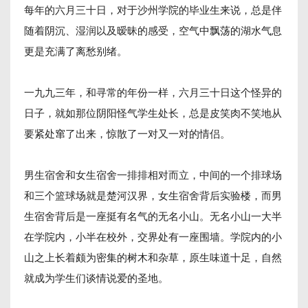
每年的六月三十日，对于沙州学院的毕业生来说，总是伴
随着阴沉、湿润以及暧昧的感受，空气中飘荡的湖水气息
更是充满了离愁别绪。
一九九三年，和寻常的年份一样，六月三十日这个怪异的
日子，就如那位阴阳怪气学生处长，总是皮笑肉不笑地从
要紧处窜了出来，惊散了一对又一对的情侣。
男生宿舍和女生宿舍一排排相对而立，中间的一个排球场
和三个篮球场就是楚河汉界，女生宿舍背后实验楼，而男
生宿舍背后是一座挺有名气的无名小山。无名小山一大半
在学院内，小半在校外，交界处有一座围墙。学院内的小
山之上长着颇为密集的树木和杂草，原生味道十足，自然
就成为学生们谈情说爱的圣地。