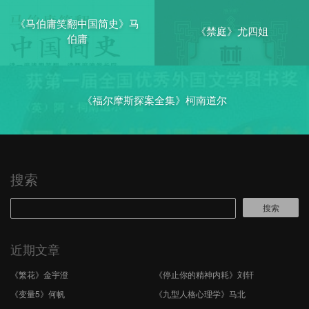
《马伯庸笑翻中国简史》马
《禁庭》尤四姐
伯庸
《福尔摩斯探案全集》柯南道尔
搜索
搜索
近期文章
《繁花》金宇澄
《停止你的精神内耗》刘轩
《变量5》何帆
《九型人格心理学》马北