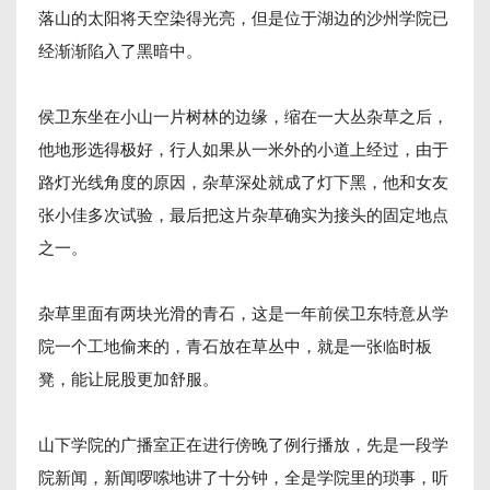
落山的太阳将天空染得光亮，但是位于湖边的沙州学院已
经渐渐陷入了黑暗中。
侯卫东坐在小山一片树林的边缘，缩在一大丛杂草之后，
他地形选得极好，行人如果从一米外的小道上经过，由于
路灯光线角度的原因，杂草深处就成了灯下黑，他和女友
张小佳多次试验，最后把这片杂草确实为接头的固定地点
之一。
杂草里面有两块光滑的青石，这是一年前侯卫东特意从学
院一个工地偷来的，青石放在草丛中，就是一张临时板
凳，能让屁股更加舒服。
山下学院的广播室正在进行傍晚了例行播放，先是一段学
院新闻，新闻啰嗦地讲了十分钟，全是学院里的琐事，听