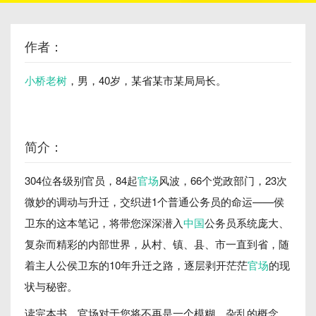
作者：
小桥老树
，男，40岁，某省某市某局局长。
简介：
304位各级别官员，84起
官场
风波，66个党政部门，23次
微妙的调动与升迁，交织进1个普通公务员的命运——侯
卫东的这本笔记，将带您深深潜入
中国
公务员系统庞大、
复杂而精彩的内部世界，从村、镇、县、市一直到省，随
着主人公侯卫东的10年升迁之路，逐层剥开茫茫
官场
的现
状与秘密。
读完本书，官场对于您将不再是一个模糊、杂乱的概念，