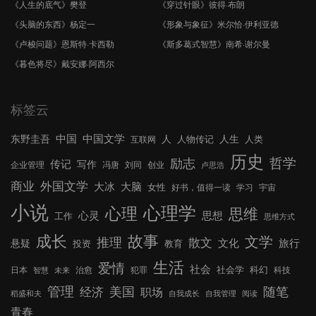
《人生的底气》樊登
《穿过针眼》彼得·布朗
《头脑的东西》杨定一
《形象与象征》米尔恰·伊利亚德
《卢梭问题》恩斯特·卡西勒
《斯多葛式智慧》南希·谢尔曼
《暮色将尽》戴安娜·阿西尔
标签云
中国文学
中国
东野圭吾
人
人生
人物传记
人类
互联网
历史
哲学
励志
传记
写作
企业管理
冯唐
刘同
创业
卢思浩
外国文学
商业
大冰
大脑
女性
好书，值得一读
学习
宇宙
小说
心理学
心理
思维
心灵
思想
工作
思维方式
成长
故事
文学
推理
散文
文化
旅行
悬疑
投资
教育
生活
爱情
社会
社会学
科幻
日本
治愈
犯罪
科技
智慧
未来
管理
美国
随笔
经济
职场
稻盛和夫
自我成长
自我管理
阅读
青春