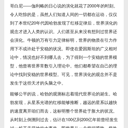
哥白尼——伽利略的日心说的演化就花了2000年的时刻。
令人吃惊的是，虽然人们知道人间的一切都在运动，仅仅
到了本世纪20年代因哈勃发现了红移定律后，世界演化的
观念才进入人类的认识。人们甚至从来没有想到过世界还
会演化。牛顿的万有引力定律标明，世界的物质在引力作
用下不或许处于安稳的状况。即使在爱因斯坦的广义相对
论中，情况也好不到哪儿去，为了得到一个安稳的世界模
型，他曾将世界常数引入理论中。他们都希望在自己的理
论中找到安稳的世界模型。可见，世界演化的观念并不是
发生于这些天才的头脑之中。
能够公平的说，哈勃的观测标志着现代世界论的诞生。哈
勃发现，从星系光谱的红移能够推断，越远的星系以越快
的速度离开咱们而去，这标明整个世界处于胀大的状况。
从时刻上倒溯到过去，估计在100亿到200亿年前曾经发生
过一桩开天辟地的大事件，即世界从一个极端紧致、极热