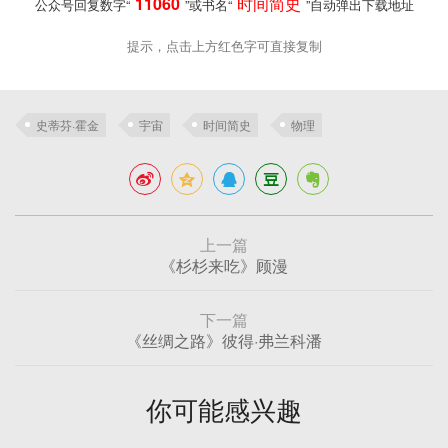
11060
时间简史
公众号回复数字“
”或书名“
”自动弹出下载地址
提示，点击上方红色字可直接复制
史蒂芬·霍金
宇宙
时间简史
物理
上一篇
《杉杉来吃》顾漫
下一篇
《丝绸之路》彼得·弗兰科潘
你可能感兴趣