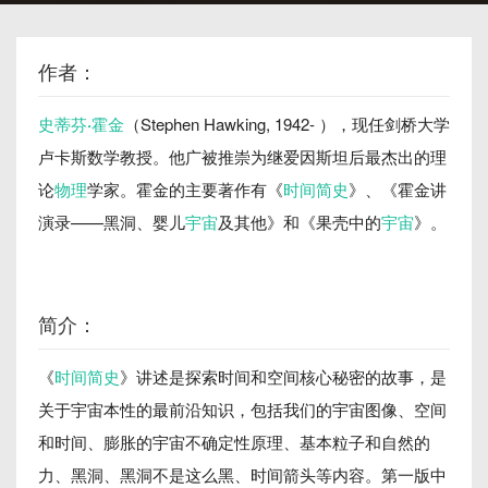
作者：
史蒂芬·霍金
（Stephen Hawking, 1942- ），现任剑桥大学
卢卡斯数学教授。他广被推崇为继爱因斯坦后最杰出的理
论
物理
学家。霍金的主要著作有《
时间简史
》、《霍金讲
演录——黑洞、婴儿
宇宙
及其他》和《果壳中的
宇宙
》。
简介：
《
时间简史
》讲述是探索时间和空间核心秘密的故事，是
关于宇宙本性的最前沿知识，包括我们的宇宙图像、空间
和时间、膨胀的宇宙不确定性原理、基本粒子和自然的
力、黑洞、黑洞不是这么黑、时间箭头等内容。第一版中