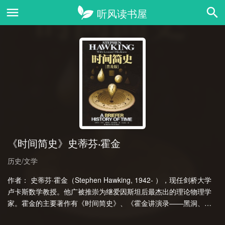
《时间简史》史蒂芬·霍金
历史/文学
作者： 史蒂芬·霍金（Stephen Hawking, 1942- ），现任剑桥大学
卢卡斯数学教授。他广被推崇为继爱因斯坦后最杰出的理论物理学
家。霍金的主要著作有《时间简史》、《霍金讲演录——黑洞、婴
儿宇宙及其他》和《果壳中……