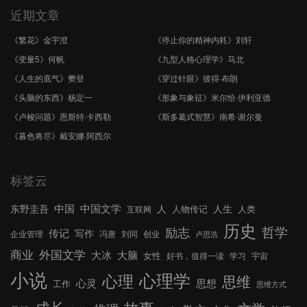
近期文章
《繁花》金宇澄
《停止你的精神内耗》刘轩
《变量5》何帆
《九型人格心理学》马北
《人生的底气》樊登
《穿过针眼》彼得·布朗
《头脑的东西》杨定一
《形象与象征》米尔恰·伊利亚德
《卢梭问题》恩斯特·卡西勒
《斯多葛式智慧》南希·谢尔曼
《暮色将尽》戴安娜·阿西尔
标签云
中国文学
中国
东野圭吾
人
人生
人物传记
人类
互联网
历史
哲学
励志
传记
写作
企业管理
冯唐
刘同
创业
卢思浩
外国文学
商业
大冰
大脑
女性
好书，值得一读
学习
宇宙
小说
心理学
心理
思维
心灵
思想
工作
思维方式