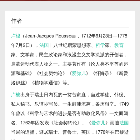
作者：
卢梭
（Jean-Jacques Rousseau，1712年6月28日—1778
年7月2日），
法国
十八世纪启蒙思想家、
哲学
家、
教育
家、文学家，民主政论家和浪漫主义文学流派的开创者，
启蒙运动代表人物之一。主要著作有《论人类不平等的起
源和基础》《社会契约论》《
爱弥儿
》《忏悔录》《新爱
洛伊丝》《植物学通信》等。
卢梭
出身于瑞士日内瓦的一贫苦家庭，当过学徒、仆役、
私人秘书、乐谱抄写员。一生颠沛流离，备历艰辛。1749
年曾以《科学与艺术的进步是否有助敦化风俗》一文而闻
名。1762年因发表《社会契约论》、《
爱弥儿
》而遭
法国
当局的追捕，避居瑞士、普鲁士、英国，1778年在巴黎逝