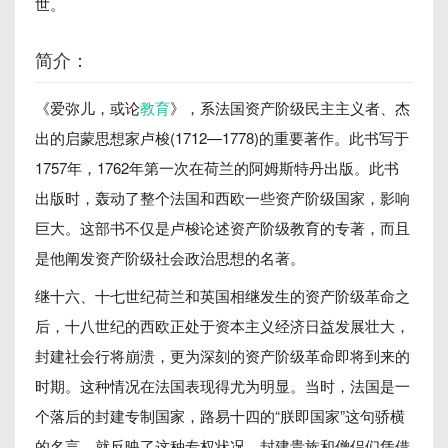
世。
简介：
《爱弥儿，或论
教育
》，系法国资产阶级民主主义者、杰
出的启蒙思想家卢梭(1712—1778)的重要著作。此书写于
1757年，1762年第一次在荷兰的阿姆斯特丹出版。此书
出版时，轰动了整个法国和西欧一些资产阶级国家，影响
巨大。这部书不仅是卢梭论述资产阶级教育的专著，而且
是他阐发资产阶级社会政治思想的名著。
继十六、十七世纪荷兰和英国相继发生的资产阶级革命之
后，十八世纪的西欧正处于资本主义经济日益发展壮大，
封建社会行将崩溃，更为深刻的资产阶级革命即将到来的
时期。这种情况在法国表现得尤为明显。当时，法国是一
个落后的封建专制国家，路易十四的“朕即国家”这句骄横
的名言，就反映了这种专权状况。封建贵族和僧侣们凭借