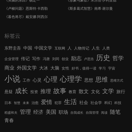
《卢梭问题》恩斯特·卡西勒
《斯多葛式智慧》南希·谢尔曼
《暮色将尽》戴安娜·阿西尔
标签云
中国文学
中国
东野圭吾
人
人生
人物传记
人类
互联网
历史
哲学
励志
传记
写作
企业管理
冯唐
刘同
创业
卢思浩
外国文学
商业
大冰
大脑
女性
好书，值得一读
学习
宇宙
小说
心理学
心理
思维
心灵
思想
工作
思维方式
成长
故事
文学
推理
散文
文化
旅行
悬疑
投资
教育
生活
爱情
社会
社会学
科幻
日本
治愈
犯罪
科技
智慧
未来
管理
美国
随笔
经济
职场
稻盛和夫
自我成长
自我管理
阅读
青春