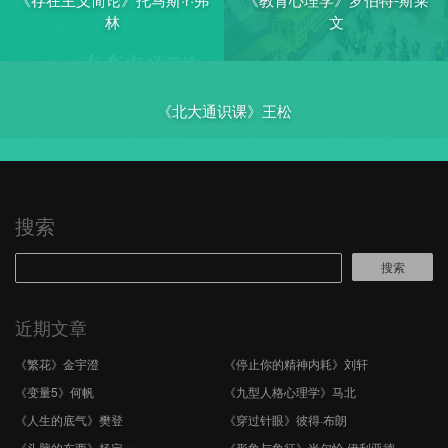
林
文
《北大通识课》王松
搜索
搜索
近期文章
《繁花》金宇澄
《停止你的精神内耗》刘轩
《变量5》何帆
《九型人格心理学》马北
《人生的底气》樊登
《穿过针眼》彼得·布朗
《头脑的东西》杨定一
《形象与象征》米尔恰·伊利亚德