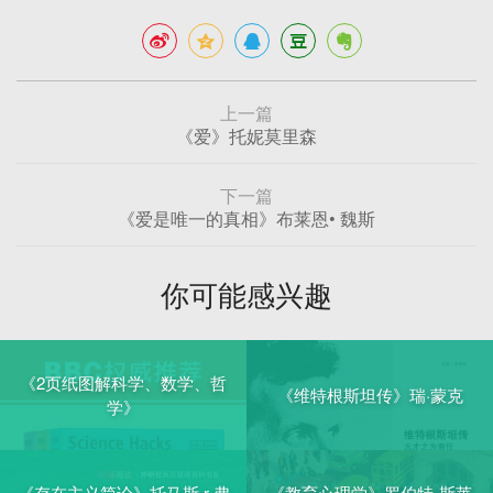
上一篇
《爱》托妮莫里森
下一篇
《爱是唯一的真相》布莱恩• 魏斯
你可能感兴趣
《2页纸图解科学、数学、哲
《维特根斯坦传》瑞·蒙克
学》
《存在主义简论》托马斯·r·弗
《教育心理学》罗伯特-斯莱