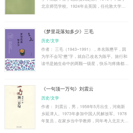
北京师范学校。1924年去英国，任伦敦大学东
方学院华语讲师，开始小说创作，写有《老张的
哲学》、《赵子曰》、《二马》 …
《梦里花落知多少》三毛
历史/文学
作者： 三毛（1943~1991），本名陈懋平，因
为学不会写“懋”字，就自己改名为陈平。旅行和
读书是她生命中的两颗一级星，快乐与疼痛都夹
杂其中，而写作之初纯粹是为了让父母开心。她
踏上广袤的撒哈拉，追寻前 …
《一句顶一万句》刘震云
历史/文学
作者： 刘震云，男，1958年5月出生，河南新
乡延津人。1973年参加中国人民解放军。1978
年复员，在家乡当中学教师，同年考入北京大学
中文系。1982年毕业到《农民日报》工作。