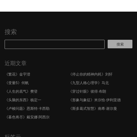
量极具分量 塑造典型，大胆挪 …
搜索
搜索
近期文章
《繁花》金宇澄
《停止你的精神内耗》刘轩
《变量5》何帆
《九型人格心理学》马北
《人生的底气》樊登
《穿过针眼》彼得·布朗
《头脑的东西》杨定一
《形象与象征》米尔恰·伊利亚德
《卢梭问题》恩斯特·卡西勒
《斯多葛式智慧》南希·谢尔曼
《暮色将尽》戴安娜·阿西尔
标签云