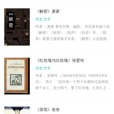
1988年至1991年曾到北京师范大学 …
《解密》麦家
历史/文学
作者： 麦家 著名作家、编剧。 作品有长篇小说
《解密》《暗算》《风声》《风语》等。《暗
算》获第七届茅盾文学奖。《解密》入选英国
“企鹅经典”文库，是中国第一部被收进该文库的
当代小说。麦家的小说具有奇 …
《红玫瑰与白玫瑰》张爱玲
历史/文学
作者： 张爱玲（1920年9月30日-1995年9月8
日） 简介： “也许每一个男子全都有过这样的
两个女人，至少两个。娶了红玫瑰，久而久之，
红的变了墙上的一抹蚊子血，白的还是"床前明
月光"；娶了白玫瑰，白 …
《茶馆》老舍