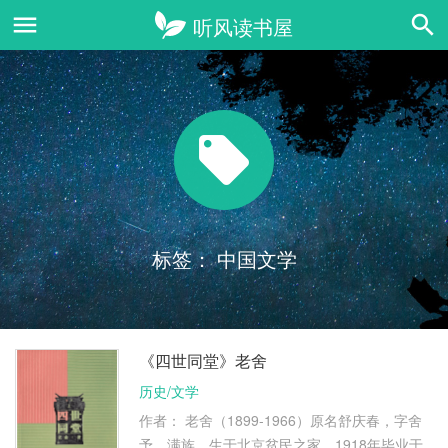
标签：
中国文学
《四世同堂》老舍
历史/文学
作者： 老舍（1899-1966）原名舒庆春，字舍
予，满族，生于北京贫民之家。1918年毕业于