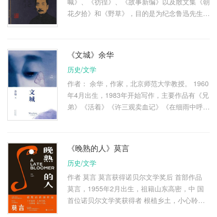
喊》、《彷徨》、《故事新编》以及散文集《朝
花夕拾》和《野草》，目的是为纪念鲁迅先生逝
世70周年，同时，也为能满足广大文学爱好者
的阅读欲望。 你喜欢鲁迅先 …
《文城》余华
历史/文学
作者： 余华，作家，北京师范大学教授。 1960
年4月出生，1983年开始写作，主要作品有《兄
弟》《活着》《许三观卖血记》《在细雨中呼
喊》《第七天》等。其作品被翻译成40多种语
言在40多个国家和地区出版，曾 …
《晚熟的人》莫言
历史/文学
作者 莫言 莫言获得诺贝尔文学奖后 首部作品
莫言，1955年2月出生，祖籍山东高密，中 国
首位诺贝尔文学奖获得者 根植乡土，小心聆听
四面风雨； 自20世纪80年代起，莫言创作了大