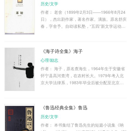
历史/文学
作者： 老舍（1899年2月3日——1966年8月24
日），杰出剧作家，著名作家。满族。原名舒庆
春，字舍予。自幼读私塾，“五四”新文学运动兴
起，开始运用白话文进行创作。1924年赴英
国，任伦敦大学东方学院中文讲师 …
《海子诗全集》海子
心理/励志
作者： 海子，原名查海生，1964年生于安徽省
怀宁县高河查湾，在农村长大。1979年考入北
京大学法律系，1983年毕业后被分配至北京中
国政法大学哲学教研室工作，1989年3月26日在
河北省山海关附近卧轨自杀。在 …
《鲁迅经典全集》鲁迅
历史/文学
作者： 本书集结了鲁迅先生的短篇小说集《呐