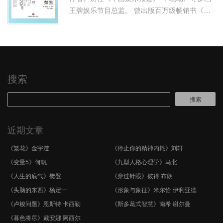
王牌娱乐节目总监。 曾出版百万级畅销书《谁
的青春不迷茫》，获2013年第八届中国作家榜
年度*励志书。 2012年以来，刘 …
搜索
搜索
近期文章
《繁花》金宇澄
《停止你的精神内耗》刘轩
《变量5》何帆
《九型人格心理学》马北
《人生的底气》樊登
《穿过针眼》彼得·布朗
《头脑的东西》杨定一
《形象与象征》米尔恰·伊利亚德
《卢梭问题》恩斯特·卡西勒
《斯多葛式智慧》南希·谢尔曼
《暮色将尽》戴安娜·阿西尔