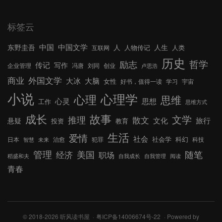
标签云
中国文学
中国
东野圭吾
人
人生
人物传记
人类
互联网
历史
哲学
励志
传记
写作
企业管理
冯唐
刘同
创业
卢思浩
外国文学
商业
大冰
大脑
女性
好书，值得一读
学习
宇宙
小说
心理学
心理
思维
心灵
思想
工作
思维方式
成长
故事
文学
推理
散文
文化
旅行
悬疑
投资
教育
生活
爱情
社会
社会学
科幻
日本
治愈
犯罪
科技
智慧
未来
管理
美国
随笔
经济
职场
稻盛和夫
自我成长
自我管理
阅读
青春
© 2018-2026 听风读书屋
粤ICP备14006674号-22
Powered by