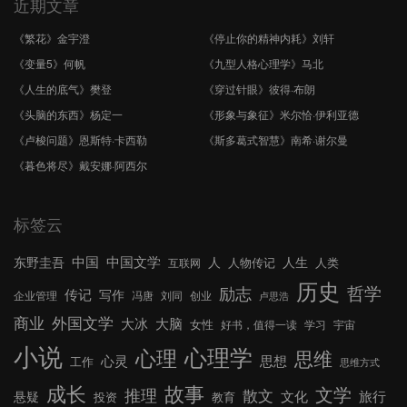
近期文章
《繁花》金宇澄
《停止你的精神内耗》刘轩
《变量5》何帆
《九型人格心理学》马北
《人生的底气》樊登
《穿过针眼》彼得·布朗
《头脑的东西》杨定一
《形象与象征》米尔恰·伊利亚德
《卢梭问题》恩斯特·卡西勒
《斯多葛式智慧》南希·谢尔曼
《暮色将尽》戴安娜·阿西尔
标签云
中国文学
中国
东野圭吾
人
人生
人物传记
人类
互联网
历史
哲学
励志
传记
写作
企业管理
冯唐
刘同
创业
卢思浩
外国文学
商业
大冰
大脑
女性
好书，值得一读
学习
宇宙
小说
心理学
心理
思维
心灵
思想
工作
思维方式
成长
故事
文学
推理
散文
文化
旅行
悬疑
投资
教育