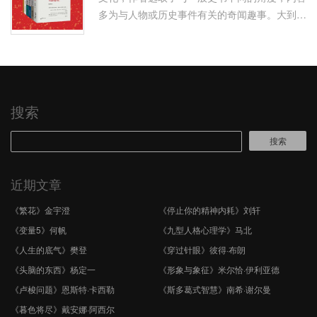
多为与人物或历史事件有关的奇闻趣事。大到军
阀与总统，小到茶壶与牙刷，无论话题大小，都
被作者信手拈来，为读者讲 …
搜索
搜索
近期文章
《繁花》金宇澄
《停止你的精神内耗》刘轩
《变量5》何帆
《九型人格心理学》马北
《人生的底气》樊登
《穿过针眼》彼得·布朗
《头脑的东西》杨定一
《形象与象征》米尔恰·伊利亚德
《卢梭问题》恩斯特·卡西勒
《斯多葛式智慧》南希·谢尔曼
《暮色将尽》戴安娜·阿西尔