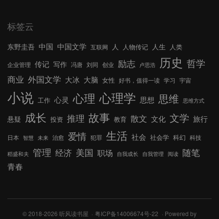
标签云
中国文学
中国
东野圭吾
人
人生
人物传记
人类
互联网
历史
哲学
励志
传记
写作
企业管理
冯唐
刘同
创业
卢思浩
外国文学
商业
大冰
大脑
女性
好书，值得一读
学习
宇宙
小说
心理学
心理
思维
心灵
思想
工作
思维方式
成长
故事
文学
推理
散文
文化
旅行
悬疑
投资
教育
生活
爱情
社会
社会学
科幻
日本
治愈
犯罪
科技
智慧
未来
管理
美国
随笔
经济
职场
稻盛和夫
自我成长
自我管理
阅读
青春
© 2018-2026 听风读书屋
粤ICP备14006674号-22
Powered by