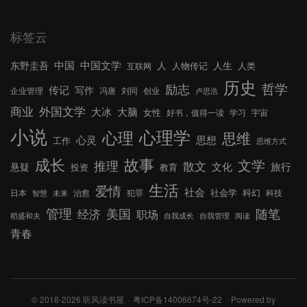
标签云
中国文学
中国
东野圭吾
人
人生
人物传记
人类
互联网
历史
哲学
励志
传记
写作
企业管理
冯唐
刘同
创业
卢思浩
外国文学
商业
大冰
大脑
女性
好书，值得一读
学习
宇宙
小说
心理学
心理
思维
心灵
思想
工作
思维方式
成长
故事
文学
推理
散文
文化
旅行
悬疑
投资
教育
生活
爱情
社会
社会学
科幻
日本
治愈
犯罪
科技
智慧
未来
管理
美国
随笔
经济
职场
稻盛和夫
自我成长
自我管理
阅读
青春
© 2018-2026 听风读书屋
粤ICP备14006674号-22
Powered by