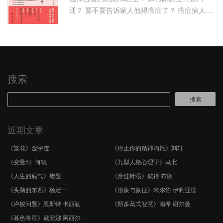
通？ 要不要告诉家人他得癌症了？ 癌症病人饮
食有哪些禁忌？ 工薪阶层该如何有效应对癌症
带来的经济压力？ 什么时候该 …
搜索
搜索
近期文章
《繁花》金宇澄
《停止你的精神内耗》刘轩
《变量5》何帆
《九型人格心理学》马北
《人生的底气》樊登
《穿过针眼》彼得·布朗
《头脑的东西》杨定一
《形象与象征》米尔恰·伊利亚德
《卢梭问题》恩斯特·卡西勒
《斯多葛式智慧》南希·谢尔曼
《暮色将尽》戴安娜·阿西尔