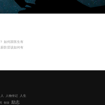
？ 如何跟医生有
工薪阶层该如何有
人
人生
人物传记
励志
同
创业