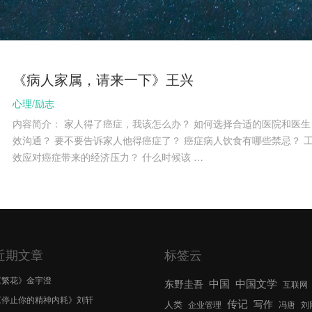
《病人家属，请来一下》王兴
心理/励志
内容简介： 家人得了癌症，我该怎么办？ 如何选择合适的医院和医生
效沟通？ 要不要告诉家人他得癌症了？ 癌症病人饮食有哪些禁忌？ 
效应对癌症带来的经济压力？ 什么时候该 …
近期文章
标签云
《繁花》金宇澄
中国文学
中国
东野圭吾
互联网
《停止你的精神内耗》刘轩
传记
写作
人类
企业管理
冯唐
刘