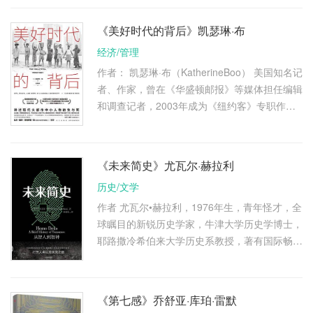
际经济学教授。曾就读于印度 …
《美好时代的背后》凯瑟琳·布
经济/管理
作者： 凯瑟琳·布（KatherineBoo） 美国知名记
者、作家，曾在《华盛顿邮报》等媒体担任编辑
和调查记者，2003年成为《纽约客》专职作
者。 从业三十年来，始终关注在社会边缘挣扎
求生的弱势群体，是美国报道 …
《未来简史》尤瓦尔·赫拉利
历史/文学
作者 尤瓦尔•赫拉利，1976年生，青年怪才，全
球瞩目的新锐历史学家，牛津大学历史学博士，
耶路撒冷希伯来大学历史系教授，著有国际畅销
书《人类简史》。其新作《未来简史》，以宏大
视角审视人类未来的终极 …
《第七感》乔舒亚·库珀·雷默