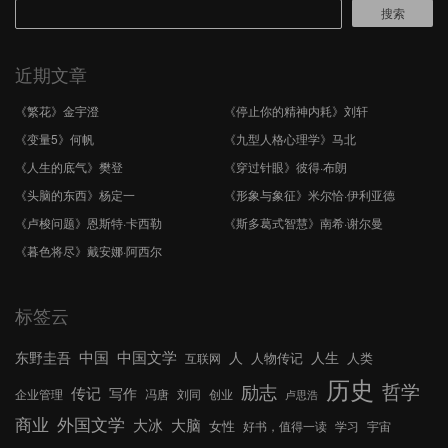
搜索
近期文章
《繁花》金宇澄
《停止你的精神内耗》刘轩
《变量5》何帆
《九型人格心理学》马北
《人生的底气》樊登
《穿过针眼》彼得·布朗
《头脑的东西》杨定一
《形象与象征》米尔恰·伊利亚德
《卢梭问题》恩斯特·卡西勒
《斯多葛式智慧》南希·谢尔曼
《暮色将尽》戴安娜·阿西尔
标签云
中国文学
中国
东野圭吾
人
人生
人物传记
人类
互联网
历史
哲学
励志
传记
写作
企业管理
冯唐
刘同
创业
卢思浩
外国文学
商业
大冰
大脑
女性
好书，值得一读
学习
宇宙