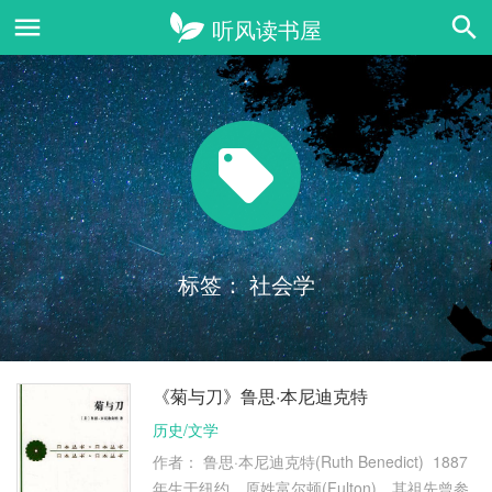
标签：
社会学
《菊与刀》鲁思·本尼迪克特
历史/文学
作者： 鲁思·本尼迪克特(Ruth Benedict) 1887
年生于纽约。原姓富尔顿(Fulton)，其祖先曾参