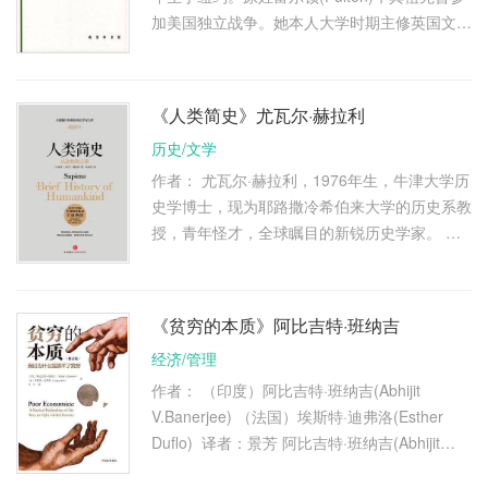
加美国独立战争。她本人大学时期主修英国文
学。1919年入哥伦比亚大学研究人类学，是
Franz Boas的学生，1923年获博 …
《人类简史》尤瓦尔·赫拉利
历史/文学
作者： 尤瓦尔·赫拉利，1976年生，牛津大学历
史学博士，现为耶路撒冷希伯来大学的历史系教
授，青年怪才，全球瞩目的新锐历史学家。 他
擅长世界历史和宏观历史进程研究。在学术领域
和大众出版领域都有很大的 …
《贫穷的本质》阿比吉特·班纳吉
经济/管理
作者： （印度）阿比吉特·班纳吉(Abhijit
V.Banerjee) （法国）埃斯特·迪弗洛(Esther
Duflo) 译者：景芳 阿比吉特·班纳吉(Abhijit
V.Banerjee)，美国麻省理工学院福特基金会国