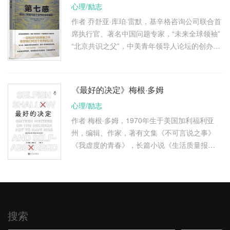
心理/励志
作者 乔舒亚·库珀·雷默，基辛格咨询公司联合首
席执行官、著名中国问题专家，“未来全球领袖”
“北京共识之父”，中美青年领导人论坛的创办者
之一、世界经济论坛未来全球领导人成员。著有
《看不见的地平线》，其 …
《最好的决定》梅根·多姆
心理/励志
作者 梅根·多姆，1970年生于美国加利福利亚
州，编辑、作家，著有文集《不可言说之事》
《我虚度的青春》，长篇小说《生活质量报
告》，回忆录《如果住在那栋屋日子该有多完
美》等，同时编有《优选的决定》。 …
搜索