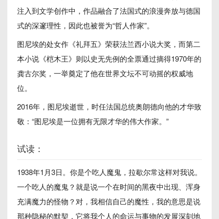
注入到文学创作中，作品融合了法国式的浪漫奔放与德国
式的深邃理性，因此也被誉为“哲人作家”。
图尼埃的处女作《礼拜五》荣获法兰西小说大奖，而第二
本小说《桤木王》则以史无先例的全票通过摘得1970年的
龚古尔奖，一举奠定了他在世界文坛不可动摇的权威地
位。
2016年，图尼埃逝世，时任法国总统奥朗德向他的才华致
敬：“图尼埃是一位拥有无限才华的伟大作家。”
试读：
1938年1月3日。你是个吃人魔鬼，拉歇尔常这样对我说。
一个吃人的魔鬼？就是说一个在时间的黑夜中出现、浑身
充满魔力的怪物？对，我相信自己的魔性，我的意思是说
那种隐秘的默契，它将我个人的命运与事物的发展深刻地