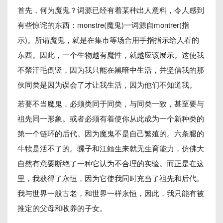
首先，何为魔鬼？词源已经有着某种出人意料，令人感到
有些惊诧的东西：monstre(魔鬼)一词源自montrer(指
示)。所谓魔鬼，就是在集市等场合用手指指示给人看的
东西。因此，一个生物越有魔性，就越应该展示。这使我
不禁汗毛倒竖，因为我只能在黑暗中生活，并坚信我的那
伙同类是因为误会了才让我生活，因为他们不知道我。
若要不当魔鬼，必须类同于同类，与同类一致，甚至要与
祖先同一形象。或者必须有着使你从此成为一个新种类的
第一个链环的后代。因为魔鬼不是自己繁殖的。六条腿的
牛犊是活不了的。骡子和江鳕生来就无生育能力，仿佛大
自然有意要断绝了一种它认为不合理的实验。而正是在这
里，我获得了永恒，因为它使我同时充当了祖先和后代。
我与世界一般古老，和世界一样永恒，因此，我只能有被
推定的父母和收养的子女。