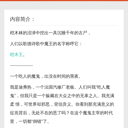
内容简介：
桤木林的沼泽中挖出一具沉睡千年的古尸，
人们以歌德诗歌中魔王的名字称呼它：
桤木王
。
----------------
一个吃人的魔鬼，出没在时间的黑夜。
我是迪弗热，一个法国汽修厂老板。人们叫我“吃人魔
鬼”，但我只是一个躲藏在大众之中的无辜之人。我充满
柔 情，可世界却邪恶，背信弃义。你看到那充满意义的
征兆背后，无处不在的恶了吗？在这个魔鬼主宰的时代
里，一切都“倒错”了。