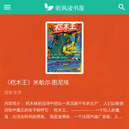
《桤木王》米歇尔·图尼埃
历史/文学
内容简介： 桤木林的沼泽中挖出一具沉睡千年的古尸， 人们以歌德
诗歌中魔王的名字称呼它： 桤木王。 ---------------- 一个吃人的魔
鬼，出没在时间的黑夜。 我是迪弗热，一个法国汽修厂老板。人们
叫我“吃人魔鬼”……