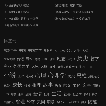
《人生的底气》樊登
《穿过针眼》彼得·布朗
《头脑的东西》杨定一
《形象与象征》米尔恰·伊利亚德
《卢梭问题》恩斯特·卡西勒
《斯多葛式智慧》南希·谢尔曼
《暮色将尽》戴安娜·阿西尔
标签云
中国文学
中国
东野圭吾
人
人生
人物传记
人类
互联网
历史
哲学
励志
传记
写作
企业管理
冯唐
刘同
创业
卢思浩
外国文学
商业
大冰
大脑
女性
好书，值得一读
学习
宇宙
小说
心理学
心理
思维
心灵
思想
工作
思维方式
成长
故事
文学
推理
散文
文化
旅行
悬疑
投资
教育
生活
爱情
社会
社会学
科幻
日本
治愈
犯罪
科技
智慧
未来
管理
美国
随笔
经济
职场
稻盛和夫
自我成长
自我管理
阅读