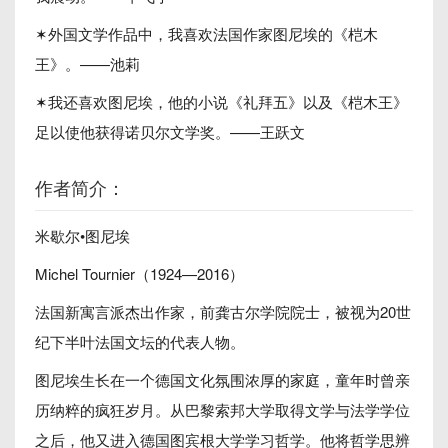
✶外国文学作品中，我喜欢法国作家图尼埃的《桤木
王》。——池莉
✶我还喜欢图尼埃，他的小说《礼拜五》以及《桤木王》
足以使他获得诺贝尔文学奖。——王跃文
作者简介：
米歇尔•图尼埃
Michel Tournier（1924—2016）
法国新寓言派杰出作家，前龚古尔学院院士，被视为20世
纪下半叶法国文坛的代表人物。
图尼埃生长在一个德国文化氛围浓厚的家庭，童年时曾亲
历纳粹的疯狂岁月。从巴黎索邦大学取得文学与法学学位
之后，他又进入德国图宾根大学学习哲学。他将哲学思辨