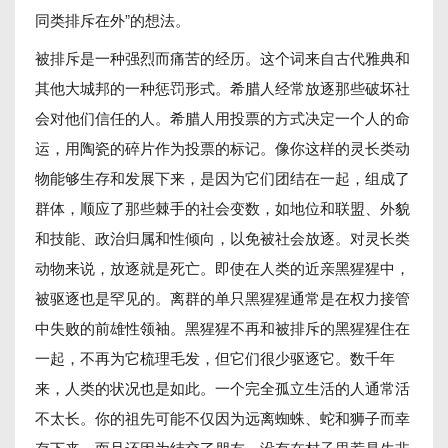
同类排斥在外”的想法。
被排斥是一种强烈而痛苦的经历。这个词来自古代雅典和
其他大城邦的一种惩罚形式。希腊人经常放逐那些破坏社
会对他们信任的人。希腊人用投票的方式决定一个人的命
运，用陶瓷的碎片作为投票的标记。像你这样的灵长类动
物能够生存和发展下来，是因为它们团结在一起，组成了
群体，顺应了那些棘手的社会变数，如地位和联盟、外貌
和技能、政治归属和性倾向，以免被社会放逐。对灵长类
动物来说，放逐就是死亡。即使在人类的近亲黑猩猩中，
被驱逐也是罕见的。离群的单只黑猩猩通常是在权力接管
中失败的前雄性领袖。黑猩猩不再和被排斥的黑猩猩住在
一起，不再为它梳理毛发，但它们很少驱逐它。数千年
来，人类的状况也是如此。一个完全孤立生活的人通常活
不太长。你的祖先可能不仅因为远离蜘蛛、蛇和狮子而幸
存下来，而且还因为结交了朋友，没有在村子里惹是生非