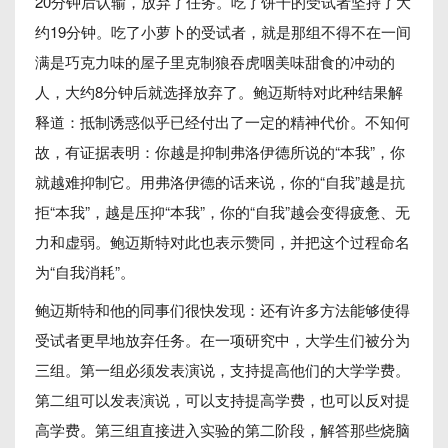
20分钟后认输，放弃了任务。吃了饼干的受试者坚持了大
约19分钟。吃了小萝卜的受试者，就是那组不得不在一间
满是巧克力味的屋子里克制狼吞虎咽美味甜食的冲动的
人，大约8分钟后就选择放弃了。鲍迈斯特对此种结果解
释道：抵制诱惑似乎已经付出了一定的精神代价。不知何
故，有证据表明：你越是抑制弗洛伊德所说的“本我”，你
就越难抑制它。用弗洛伊德的话来说，你的“自我”越是抗
拒“本我”，越是压抑“本我”，你的“自我”越会变得疲惫、无
力和虚弱。鲍迈斯特对此也表示赞同，并把这个过程命名
为“自我消耗”。
鲍迈斯特和他的同事们很快发现：还有许多方法能够使得
受试者更早地放弃任务。在一项研究中，大学生们被分为
三组。第一组必须发表演说，支持提高他们的大学学费。
第二组可以发表演说，可以支持提高学费，也可以反对提
高学费。第三组直接进入实验的第二阶段，解答那些烧脑