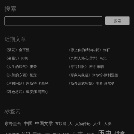
搜索
搜索
近期文章
《繁花》金宇澄
《停止你的精神内耗》刘轩
《变量5》何帆
《九型人格心理学》马北
《人生的底气》樊登
《穿过针眼》彼得·布朗
《头脑的东西》杨定一
《形象与象征》米尔恰·伊利亚德
《卢梭问题》恩斯特·卡西勒
《斯多葛式智慧》南希·谢尔曼
《暮色将尽》戴安娜·阿西尔
标签云
中国文学
中国
东野圭吾
人
人生
人物传记
人类
互联网
历史
哲学
励志
传记