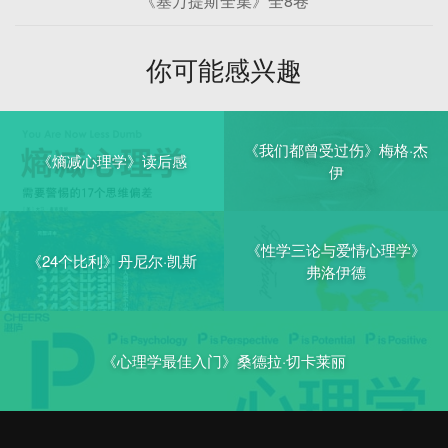
《塞万提斯全集》全8卷
你可能感兴趣
《我们都曾受过伤》梅格·杰
《熵减心理学》读后感
伊
《性学三论与爱情心理学》
《24个比利》丹尼尔·凯斯
弗洛伊德
《心理学最佳入门》桑德拉·切卡莱丽