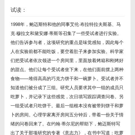
试读：
1998年，鲍迈斯特和他的同事艾伦·布拉特拉夫斯基、马
克·穆拉文和黛安娜·蒂斯等召集了一些受试者进行实验。
他们告诉参与者，这项研究的重点是味觉感知，因此每个
人在实验前都不能吃饭，要空着肚子来参加实验。科学家
们把受试者依次领进一个房间里，里面放着烤箱和刚烤好
的甜点。他们让每个受试者坐下来，在他们面前摆上两种
食物——堆得高高的巧克力饼干和一碗萝卜。受试者并不
知道他们被分成了三组。研究人员要求其中一组的成员只
吃萝卜，并记录下这些感觉，次日填写跟踪调查问卷。另
一组受试者只吃饼干。最后一组根本没有被带到饼干和萝
卜的房间。心理学家离开房间五分钟后，带着一份关于情
绪的问卷回来了。在约翰·蒂尔尼的帮助下，鲍迈斯特写
出了关于那项研究的专著《意志力》，在书中写道：吃萝