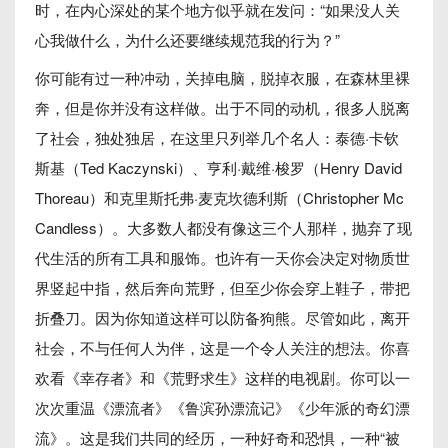
时，在内心深处的某个地方似乎就在发问：“如果没人关
心我做什么，为什么还要继续规范我的行为？”
你可能有过一种冲动，关掉电脑，脱掉衣服，在森林里裸
奔，但是你并没有这样做。出于不同的动机，很多人脱离
了社会，独处独居，在这里只列举几个名人：泰德·卡钦
斯基（Ted Kaczynski）、亨利·戴维·梭罗（Henry David 
Thoreau）和克里斯托弗·麦克坎德利斯（Christopher Mc
Candless）。大多数人都没有像这三个人那样，抛弃了现
代生活的所有工具和服饰。也许有一天你会决定对物质世
界竖起中指，然后奔向荒野，但至少你会穿上鞋子，带把
折叠刀。因为你知道这样可以防备狗熊。尽管如此，离开
社会，不与任何人为伴，这是一个令人关注的想法。你喜
欢看《幸存者》和《荒野求生》这样的电视剧。你可以一
次次重温《漂流者》《鲁滨孙漂流记》《少年派的奇幻漂
流》。这是我们共同的经历，一种好奇和恐惧，一种“被