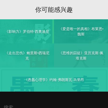
你可能感兴趣
《爱是唯一的真相》布莱恩•
《影响力》罗伯特·西奥迪尼
魏斯
《走出悲伤》鲍里斯•西瑞尼
《思维的囚徒》亚历克斯·佩
克
塔克斯
《愚蠢心理学》约翰-弗朗斯瓦·马里昂
搜索