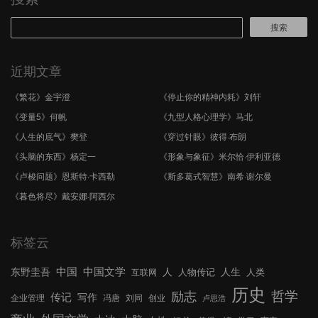
搜索
近期文章
《繁花》金宇澄
《停止你的精神内耗》刘轩
《变量5》何帆
《九型人格心理学》马北
《人生的底气》樊登
《穿过针眼》彼得·布朗
《头脑的东西》杨定一
《形象与象征》米尔恰·伊利亚德
《卢梭问题》恩斯特·卡西勒
《斯多葛式智慧》南希·谢尔曼
《暮色将尽》戴安娜·阿西尔
标签云
中国文学
中国
东野圭吾
人
人生
人物传记
人类
互联网
历史
哲学
励志
传记
写作
企业管理
冯唐
刘同
创业
卢思浩