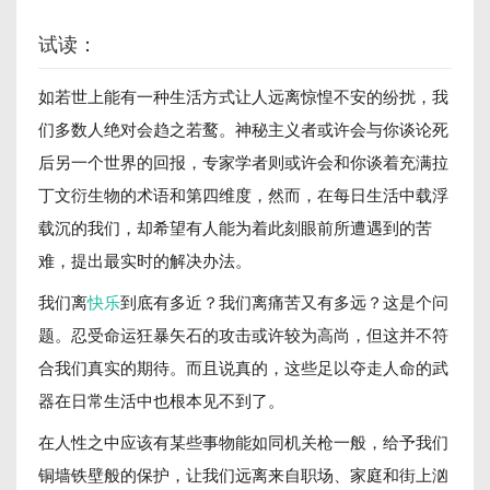
试读：
如若世上能有一种生活方式让人远离惊惶不安的纷扰，我
们多数人绝对会趋之若鹜。神秘主义者或许会与你谈论死
后另一个世界的回报，专家学者则或许会和你谈着充满拉
丁文衍生物的术语和第四维度，然而，在每日生活中载浮
载沉的我们，却希望有人能为着此刻眼前所遭遇到的苦
难，提出最实时的解决办法。
我们离
快乐
到底有多近？我们离痛苦又有多远？这是个问
题。忍受命运狂暴矢石的攻击或许较为高尚，但这并不符
合我们真实的期待。而且说真的，这些足以夺走人命的武
器在日常生活中也根本见不到了。
在人性之中应该有某些事物能如同机关枪一般，给予我们
铜墙铁壁般的保护，让我们远离来自职场、家庭和街上汹