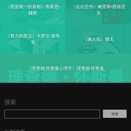
《爱是唯一的真相》布莱恩•
《走出悲伤》鲍里斯•西瑞尼
魏斯
克
《努力的意义》卡罗尔·德韦
《疯人说》穆戈
克
《理查德·怀斯曼心理学》理查德·怀斯曼
搜索
搜索