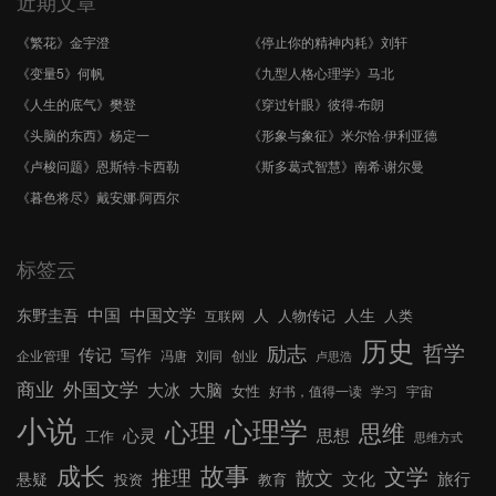
近期文章
《繁花》金宇澄
《停止你的精神内耗》刘轩
《变量5》何帆
《九型人格心理学》马北
《人生的底气》樊登
《穿过针眼》彼得·布朗
《头脑的东西》杨定一
《形象与象征》米尔恰·伊利亚德
《卢梭问题》恩斯特·卡西勒
《斯多葛式智慧》南希·谢尔曼
《暮色将尽》戴安娜·阿西尔
标签云
中国文学
中国
东野圭吾
人
人生
人物传记
人类
互联网
历史
哲学
励志
传记
写作
企业管理
冯唐
刘同
创业
卢思浩
外国文学
商业
大冰
大脑
女性
好书，值得一读
学习
宇宙
小说
心理学
心理
思维
心灵
思想
工作
思维方式
成长
故事
文学
推理
散文
文化
旅行
悬疑
投资
教育