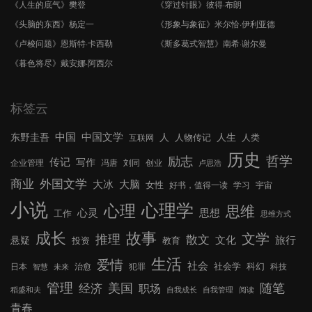
《人生的底气》樊登
《穿过针眼》彼得·布朗
《头脑的东西》杨定一
《形象与象征》米尔恰·伊利亚德
《卢梭问题》恩斯特·卡西勒
《斯多葛式智慧》南希·谢尔曼
《暮色将尽》戴安娜·阿西尔
标签云
中国文学
中国
东野圭吾
人
人生
人物传记
人类
互联网
历史
哲学
励志
传记
写作
企业管理
冯唐
刘同
创业
卢思浩
外国文学
商业
大冰
大脑
女性
好书，值得一读
学习
宇宙
小说
心理学
心理
思维
心灵
思想
工作
思维方式
成长
故事
文学
推理
散文
文化
旅行
悬疑
投资
教育
生活
爱情
社会
社会学
科幻
日本
治愈
犯罪
科技
智慧
未来
管理
美国
随笔
经济
职场
稻盛和夫
自我成长
自我管理
阅读
青春