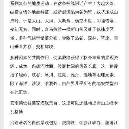
系列复杂的地质运动，在这条棱线附近产生了大起大落、
纵横交错的地貌特征，或断裂沉陷为谷为壁，或挤压成山
成岭。于是大山、大河、大断裂，横空出世，间隔错落，
变幻无穷。同时，喜马拉雅—横断山带又处于低纬度区
域，多种气候带错落分布，导致了热谷、森林、草原、雪
山垂直并存，交相辉映。
多种因素的共同作用，使滇藏路获得了格外丰富的景观资
源，成为一条雄浑壮丽、波澜壮阔的风景长廊。这一路囊
括了峻岭、峡谷、冰川、江湖、雅丹、湿地等地理元素。
除了海洋、沙漠、溶洞外，自然界几乎所有的地貌类型都
在此汇集。
云南德钦县迎宾塔观景台，这里可以远眺梅里雪山主峰卡
瓦格博
沿途著名的自然景观包括：虎跳峡、金沙江峡谷、澜沧江