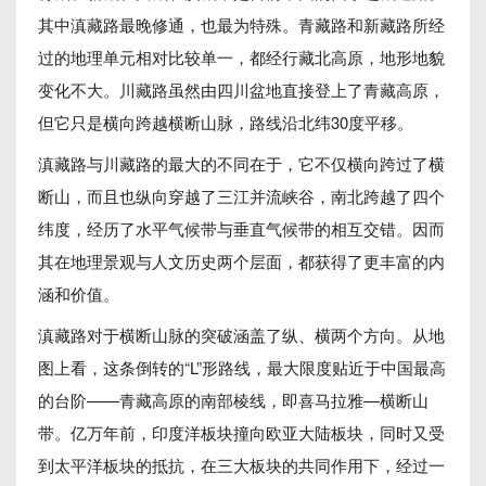
其中滇藏路最晚修通，也最为特殊。青藏路和新藏路所经
过的地理单元相对比较单一，都经行藏北高原，地形地貌
变化不大。川藏路虽然由四川盆地直接登上了青藏高原，
但它只是横向跨越横断山脉，路线沿北纬30度平移。
滇藏路与川藏路的最大的不同在于，它不仅横向跨过了横
断山，而且也纵向穿越了三江并流峡谷，南北跨越了四个
纬度，经历了水平气候带与垂直气候带的相互交错。因而
其在地理景观与人文历史两个层面，都获得了更丰富的内
涵和价值。
滇藏路对于横断山脉的突破涵盖了纵、横两个方向。从地
图上看，这条倒转的“L”形路线，最大限度贴近于中国最高
的台阶——青藏高原的南部棱线，即喜马拉雅—横断山
带。亿万年前，印度洋板块撞向欧亚大陆板块，同时又受
到太平洋板块的抵抗，在三大板块的共同作用下，经过一