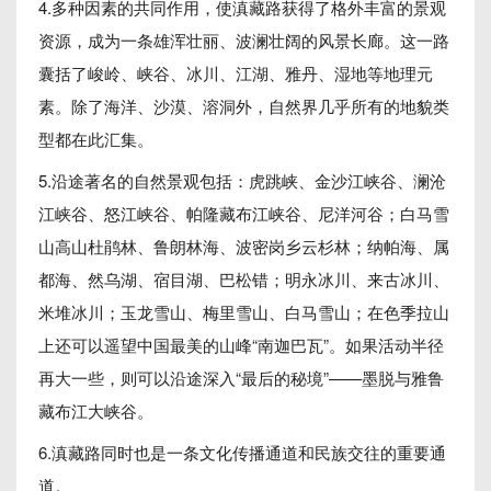
4.多种因素的共同作用，使滇藏路获得了格外丰富的景观
资源，成为一条雄浑壮丽、波澜壮阔的风景长廊。这一路
囊括了峻岭、峡谷、冰川、江湖、雅丹、湿地等地理元
素。除了海洋、沙漠、溶洞外，自然界几乎所有的地貌类
型都在此汇集。
5.沿途著名的自然景观包括：虎跳峡、金沙江峡谷、澜沧
江峡谷、怒江峡谷、帕隆藏布江峡谷、尼洋河谷；白马雪
山高山杜鹃林、鲁朗林海、波密岗乡云杉林；纳帕海、属
都海、然乌湖、宿目湖、巴松错；明永冰川、来古冰川、
米堆冰川；玉龙雪山、梅里雪山、白马雪山；在色季拉山
上还可以遥望中国最美的山峰“南迦巴瓦”。如果活动半径
再大一些，则可以沿途深入“最后的秘境”——墨脱与雅鲁
藏布江大峡谷。
6.滇藏路同时也是一条文化传播通道和民族交往的重要通
道。