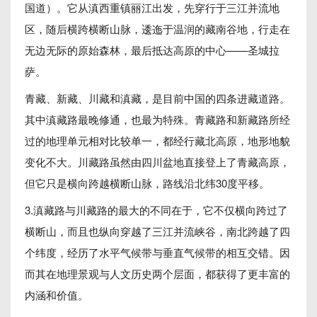
国道）。它从滇西重镇丽江出发，先穿行于三江并流地
区，随后横跨横断山脉，逶迤于温润的藏南谷地，行走在
无边无际的原始森林，最后抵达高原的中心——圣城拉
萨。
青藏、新藏、川藏和滇藏，是目前中国的四条进藏道路。
其中滇藏路最晚修通，也最为特殊。青藏路和新藏路所经
过的地理单元相对比较单一，都经行藏北高原，地形地貌
变化不大。川藏路虽然由四川盆地直接登上了青藏高原，
但它只是横向跨越横断山脉，路线沿北纬30度平移。
3.滇藏路与川藏路的最大的不同在于，它不仅横向跨过了
横断山，而且也纵向穿越了三江并流峡谷，南北跨越了四
个纬度，经历了水平气候带与垂直气候带的相互交错。因
而其在地理景观与人文历史两个层面，都获得了更丰富的
内涵和价值。