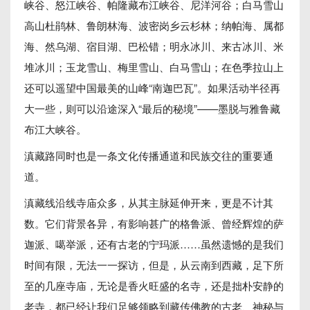
峡谷、怒江峡谷、帕隆藏布江峡谷、尼洋河谷；白马雪山
高山杜鹃林、鲁朗林海、波密岗乡云杉林；纳帕海、属都
海、然乌湖、宿目湖、巴松错；明永冰川、来古冰川、米
堆冰川；玉龙雪山、梅里雪山、白马雪山；在色季拉山上
还可以遥望中国最美的山峰“南迦巴瓦”。如果活动半径再
大一些，则可以沿途深入“最后的秘境”——墨脱与雅鲁藏
布江大峡谷。
滇藏路同时也是一条文化传播通道和民族交往的重要通
道。
滇藏线沿线寺庙众多，从其主脉延伸开来，更是不计其
数。它们背景各异，有影响甚广的格鲁派、曾经辉煌的萨
迦派、噶举派，还有古老的宁玛派……虽然遗憾的是我们
时间有限，无法一一探访，但是，从云南到西藏，足下所
至的几座寺庙，无论是香火旺盛的名寺，还是拙朴安静的
老寺，都已经让我们足够领略到藏传佛教的古老、神秘与