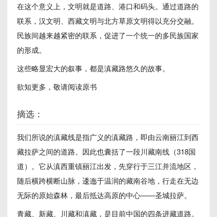
在这个意义上，文明就是道路、港口和码头。通过道路的
联系，汉文明、西藏文明与北方草原文明得以充分交融。
民族间越来越紧密的联系，促进了一个统一的多民族国家
的形成。
这些略显宏大的叙事，都是滇藏路悠久的故事。
欲知更多，敬请阅读原书
摘选：
我们所说的滇藏线是指广义的滇藏路，即由云南丽江到西
藏拉萨之间的道路。因此也囊括了一段川藏南线（318国
道）。它从滇西重镇丽江出发，先穿行于三江并流地区，
随后横跨横断山脉，逶迤于温润的藏南谷地，行走在无边
无际的原始森林，最后抵达高原的中心——圣城拉萨。
青藏、新藏、川藏和滇藏，是目前中国的四条进藏道路。