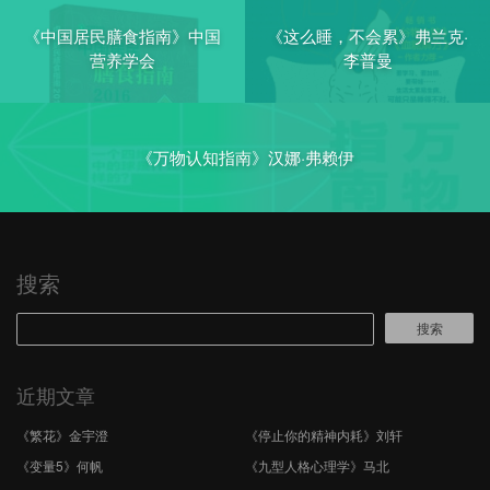
《中国居民膳食指南》中国
《这么睡，不会累》弗兰克·
营养学会
李普曼
《万物认知指南》汉娜·弗赖伊
搜索
搜索
近期文章
《繁花》金宇澄
《停止你的精神内耗》刘轩
《变量5》何帆
《九型人格心理学》马北