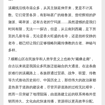
滇藏线沿线寺庙众多，从其主脉延伸开来，更是不计其
数。它们背景各异，有影响甚广的格鲁派、曾经辉煌的萨
迦派、噶举派，还有古老的宁玛派……虽然遗憾的是我们
时间有限，无法一一探访，但是，从云南到西藏，足下所
至的几座寺庙，无论是香火旺盛的名寺，还是拙朴安静的
老寺，都已经让我们足够领略到藏传佛教的古老、神秘与
多样。
7.横断山区在民族学和人类学意义上也称为“藏彝走廊”，
自古以来就是我国众多民族迁徙融合的大通道。在这条曲
折难行的滇藏路上，各族群通过贸易、战争、联盟、传教
等方式推动历史前行。中国历史上，那些伟大的政治家都
是热衷于道路的建设者，尽管开辟道路的过程无比艰辛，
然而一旦突破了地理阻隔，由道路建立起的联系将格外坚
韧而持久。文化由此快速传播，资源得以更高效率分配。