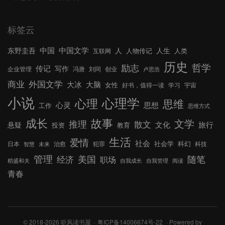
标签云
中国文学
中国
东野圭吾
人
人生
人物传记
人类
互联网
历史
哲学
励志
传记
写作
企业管理
冯唐
刘同
创业
卢思浩
外国文学
商业
大冰
大脑
女性
好书，值得一读
学习
宇宙
小说
心理学
心理
思维
心灵
思想
工作
思维方式
成长
故事
文学
推理
散文
文化
旅行
悬疑
投资
教育
生活
爱情
社会
社会学
科幻
日本
治愈
犯罪
科技
智慧
未来
管理
美国
随笔
经济
职场
稻盛和夫
自我成长
自我管理
阅读
青春
© 2018-2026 听风读书屋
粤ICP备14006674号-22
Powered by