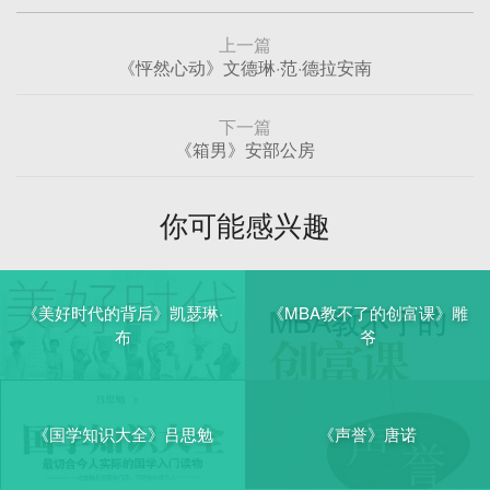
上一篇
《怦然心动》文德琳·范·德拉安南
下一篇
《箱男》安部公房
你可能感兴趣
《美好时代的背后》凯瑟琳·
《MBA教不了的创富课》雕
布
爷
《国学知识大全》吕思勉
《声誉》唐诺