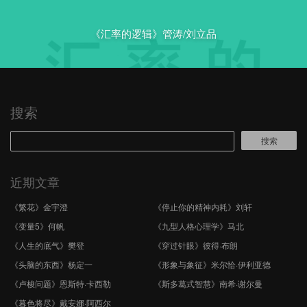
《汇率的逻辑》管涛/刘立品
搜索
搜索
近期文章
《繁花》金宇澄
《停止你的精神内耗》刘轩
《变量5》何帆
《九型人格心理学》马北
《人生的底气》樊登
《穿过针眼》彼得·布朗
《头脑的东西》杨定一
《形象与象征》米尔恰·伊利亚德
《卢梭问题》恩斯特·卡西勒
《斯多葛式智慧》南希·谢尔曼
《暮色将尽》戴安娜·阿西尔