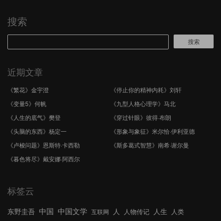
分
页
搜索
搜索
近期文章
《繁花》金宇澄
《停止你的精神内耗》刘轩
《变量5》何帆
《九型人格心理学》马北
《人生的底气》樊登
《穿过针眼》彼得·布朗
《头脑的东西》杨定一
《形象与象征》米尔恰·伊利亚德
《卢梭问题》恩斯特·卡西勒
《斯多葛式智慧》南希·谢尔曼
《暮色将尽》戴安娜·阿西尔
标签云
中国文学
中国
东野圭吾
人
人生
人物传记
人类
互联网