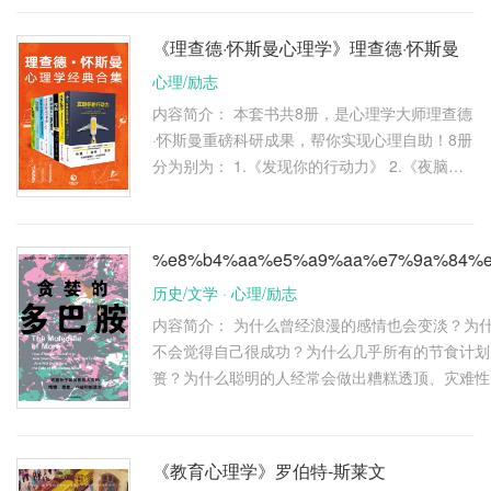
十余年升级历程，是一本十 …
《理查德·怀斯曼心理学》理查德·怀斯曼
心理/励志
内容简介： 本套书共8册，是心理学大师理查德
·怀斯曼重磅科研成果，帮你实现心理自助！8册
分为别为： 1.《发现你的行动力》 2.《夜脑：
在睡眠中自动学习的秘密》 3.《怪诞心理学：
揭秘日常生活中的古怪之处 …
%e8%b4%aa%e5%a9%aa%e7%9a%84%
历史/文学
·
心理/励志
内容简介： 为什么曾经浪漫的感情也会变淡？为
不会觉得自己很成功？为什么几乎所有的节食计划
篑？为什么聪明的人经常会做出糟糕透顶、灾难性
决于大脑中的一种 …
《教育心理学》罗伯特-斯莱文