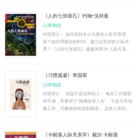
的大家闺秀，他们还有12个 …
《人的七张面孔》约翰•戈特曼
心理/励志
内容简介： 如何扭转令人头疼的人际关系现
状？如何用最短的时间，建立起良好的人际关
系？《人的七张面孔》被媒体誉为“人际关系领
域最具价值的一本书”。作为人际关系领域大师
级人物，约翰•戈特曼在20年的研 …
《习惯逃避》李国翠
心理/励志
内容简介： 你是不是这样的人： 每份工作都觉
得不满，寄希望于“跳槽改变人生”，于是不停地
换工作，可麻烦始终如影随形； 总有人把你的
善良当成懦弱，把你的慈悲当成迟钝，你却只是
默默忍受，还安慰自己宽容 …
《卡耐基人际关系学》戴尔·卡耐基