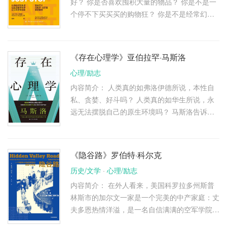
好？ 你是否喜欢囤积大量的物品？ 你是不是一
个停不下买买买的购物狂？ 你是不是经常幻想
自己会遭遇危险？ …… 别怕，这些强迫行为是
我们对抗焦虑的方式。 强迫行为 …
《存在心理学》亚伯拉罕·马斯洛
心理/励志
内容简介： 人类真的如弗洛伊德所说，本性自
私、贪婪、好斗吗？ 人类真的如华生所说，永
远无法摆脱自己的原生环境吗？ 马斯洛告诉我
们：在人类历史上，人性一直被低估。 人类不
仅有吃饱穿暖的需求，更有成 …
《隐谷路》罗伯特·科尔克
历史/文学
·
心理/励志
内容简介： 在外人看来，美国科罗拉多州斯普
林斯市的加尔文一家是一个完美的中产家庭：丈
夫多恩热情洋溢，是一名自信满满的空军学院军
官，妻子咪咪则是来自得克萨斯州一个上层家庭