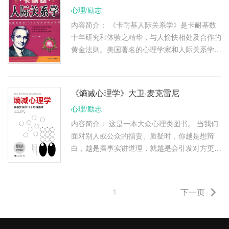
心理/励志
内容简介： 《卡耐基人际关系学》是卡耐基数
十年研究和体验之精华，与人愉快相处及合作的
黄金法则。美国著名的心理学家和人际关系学家
戴尔•卡耐基的诸多作品，以超人的智慧、严谨
的思维，在道德、精神和行 …
《熵减心理学》大卫·麦克雷尼
心理/励志
内容简介： 这是一本大众心理类图书。 当我们
面对别人或公众的指责、质疑时，你越是想辩
白，越是摆事实讲道理，就越是会引发对方更进
一步的否定，甚至是攻击。外在的力量成为对立
面时，是容易觉察的，当这 …
1
下一页
文
章